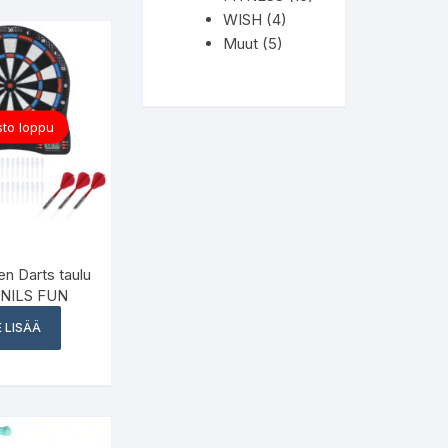
WISH
(4)
Muut
(5)
to loppu
en Darts taulu
 NILS FUN
 LISÄÄ