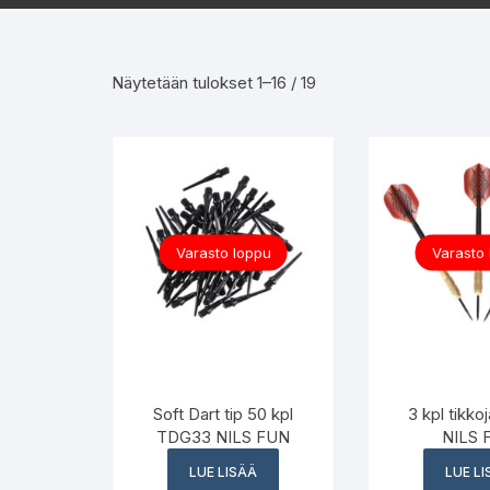
Sorted
Näytetään tulokset 1–16 / 19
by
latest
Varasto loppu
Varasto
Soft Dart tip 50 kpl
3 kpl tikk
TDG33 NILS FUN
NILS 
LUE LISÄÄ
LUE L