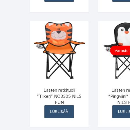
Varasto
Lasten retkituoli
Lasten ret
”Tiikeri” NC3305 NILS
”Pingviini
FUN
NILS 
LUE LISÄÄ
LUE L