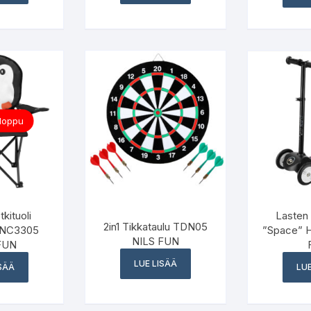
 loppu
kituoli
Lasten 
2in1 Tikkataulu TDN05
” NC3305
”Space” 
NILS FUN
FUN
LUE LISÄÄ
ISÄÄ
LUE