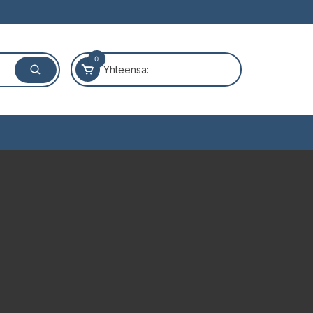
0
Yhteensä: