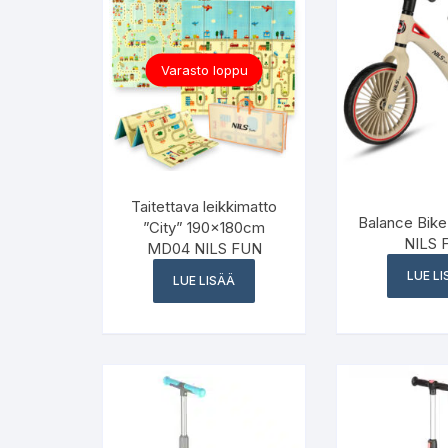
Varasto loppu
Taitettava leikkimatto
Balance Bike
”City” 190x180cm
NILS 
MD04 NILS FUN
LUE L
LUE LISÄÄ