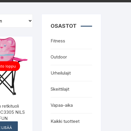
OSASTOT
Fitness
Outdoor
to loppu
Urheilulajit
Skeittilajit
Vapaa-aika
 retkituoli
NC3305 NILS
FUN
Kaikki tuotteet
 LISÄÄ