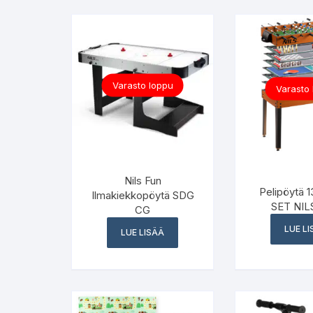
Varasto loppu
Varasto
Nils Fun
Pelipöytä 
Ilmakiekkopöytä SDG
SET NIL
CG
LUE L
LUE LISÄÄ