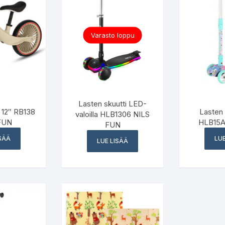
Varasto loppu
Lasten skuutti LED-
 12″ RB138
Lasten 
valoilla HLB1306 NILS
FUN
HLB15A
FUN
ISÄÄ
LUE
LUE LISÄÄ