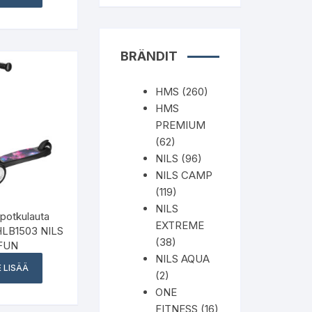
BRÄNDIT
HMS
(260)
HMS
PREMIUM
(62)
NILS
(96)
NILS CAMP
(119)
NILS
potkulauta
EXTREME
HLB1503 NILS
(38)
FUN
NILS AQUA
 LISÄÄ
(2)
ONE
FITNESS
(16)