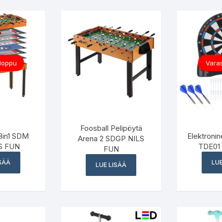
 loppu
Varas
Foosball Pelipöytä
13in1 SDM
Elektronin
Arena 2 SDGP NILS
S FUN
TDE01
FUN
ISÄÄ
LUE
LUE LISÄÄ