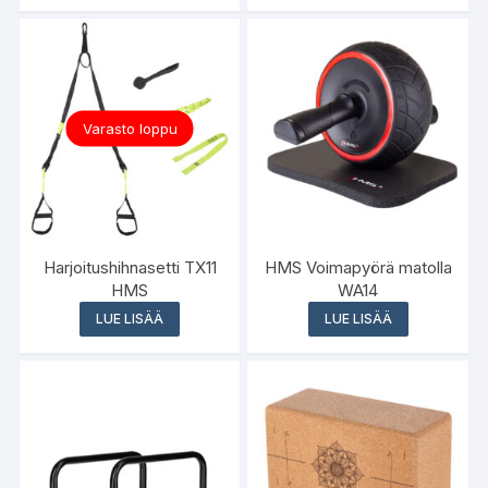
Varasto loppu
Harjoitushihnasetti TX11
HMS Voimapyörä matolla
HMS
WA14
LUE LISÄÄ
LUE LISÄÄ