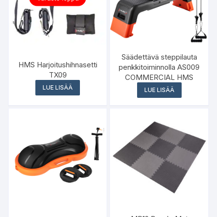
Säädettävä steppilauta
HMS Harjoitushihnasetti
penkkitoiminnolla AS009
TX09
COMMERCIAL HMS
LUE LISÄÄ
LUE LISÄÄ