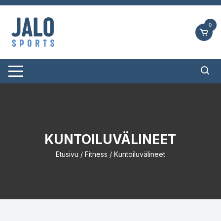
Siirry
suoraan
0
sisältöön
KUNTOILUVÄLINEET
Etusivu
/
Fitness
/ Kuntoiluvälineet