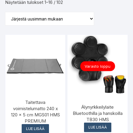
Sorted
Näytetään tulokset 1–16 / 102
by
latest
Varasto loppu
Taitettava
Älynyrkkeilylaite
voimistelumatto 240 x
Bluetoothilla ja hanskoilla
120 x 5 cm MGS01 HMS
TB30 HMS
PREMIUM
LUE LISÄÄ
LUE LISÄÄ