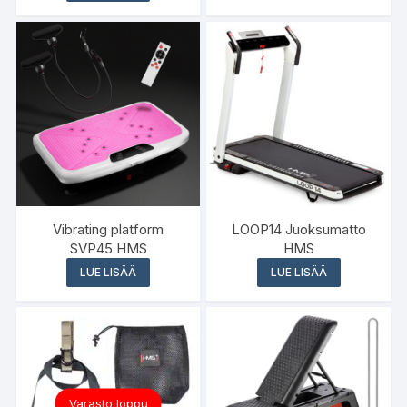
Vibrating platform
LOOP14 Juoksumatto
SVP45 HMS
HMS
LUE LISÄÄ
LUE LISÄÄ
Varasto loppu