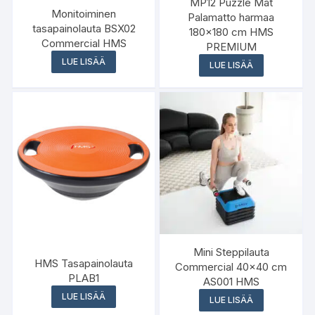
MP12 Puzzle Mat
Monitoiminen
Palamatto harmaa
tasapainolauta BSX02
180×180 cm HMS
Commercial HMS
PREMIUM
LUE LISÄÄ
LUE LISÄÄ
Mini Steppilauta
HMS Tasapainolauta
Commercial 40×40 cm
PLAB1
AS001 HMS
LUE LISÄÄ
LUE LISÄÄ