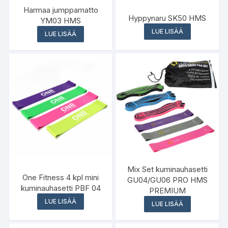
Harmaa jumppamatto
Hyppynaru SK50 HMS
YM03 HMS
LUE LISÄÄ
LUE LISÄÄ
Mix Set kuminauhasetti
One Fitness 4 kpl mini
GU04/GU06 PRO HMS
kuminauhasetti PBF 04
PREMIUM
LUE LISÄÄ
LUE LISÄÄ