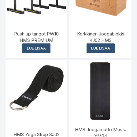
Push up tangot PW10
Korkkinen Joogablokki
HMS PREMIUM
KJ02 HMS
LUE LISÄÄ
LUE LISÄÄ
HMS Joogamatto Musta
HMS Yoga Strap SJ02
YM04