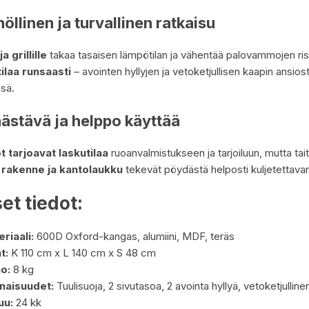
öllinen ja turvallinen ratkaisu
a grillille
takaa tasaisen lämpötilan ja vähentää palovammojen riski
tilaa runsaasti
– avointen hyllyjen ja vetoketjullisen kaapin ansiost
ssä.
äästävä ja helppo käyttää
t tarjoavat laskutilaa
ruoanvalmistukseen ja tarjoiluun, mutta tai
 rakenne ja kantolaukku
tekevät pöydästä helposti kuljetettavan 
et tiedot:
riaali:
600D Oxford-kangas, alumiini, MDF, teräs
t:
K 110 cm x L 140 cm x S 48 cm
o:
8 kg
naisuudet:
Tuulisuoja, 2 sivutasoa, 2 avointa hyllyä, vetoketjulline
uu:
24 kk