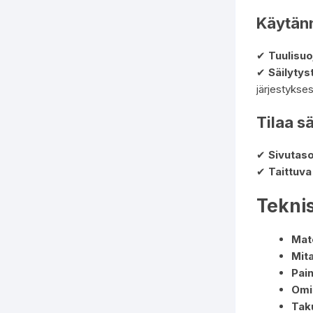
Käytänn
✔
Tuulisuoj
✔
Säilytys
järjestykse
Tilaa s
✔
Sivutaso
✔
Taittuva
Teknis
Mate
Mita
Pain
Omi
Tak