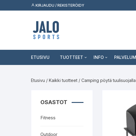
Siirry
KIRJAUDU / REKISTERÖIDY
suoraan
sisältöön
ETUSIVU
TUOTTEET
INFO
PALVELU
Fitness
Asiakaspalvelu
Tukkumyy
Etusivu
/
Kaikki tuotteet
/ Camping pöytä tuulisuojal
Outdoor
Jälleenmyyjäksi
Palvelut k
Skeittilajit
Kuluttaja
OSASTOT
Urheilulajit
Fitness
Vapaa-aika
Outdoor