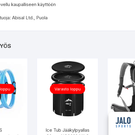
ovellu kaupalliseen käyttöön
oja: Abisal Ltd., Puola
YÖS
 loppu
Varasto loppu
S
Ice Tub Jääkylpyallas
Reppu 