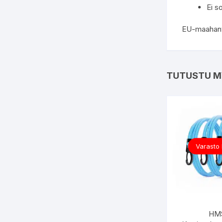
Ei s
EU-maahantu
TUTUSTU M
Varasto
HM