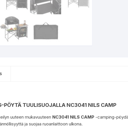
S
-PÖYTÄ TUULISUOJALLA NC3041 NILS CAMP
keilyn uuteen mukavuuteen
NC3041 NILS CAMP
-camping-pöydän 
ännöllisyyttä ja suojaa ruoanlaittoon ulkona.