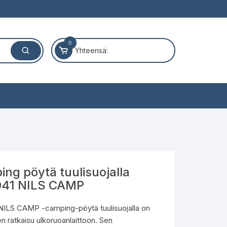
0
Yhteensä:
ng pöytä tuulisuojalla
41 NILS CAMP
ILS CAMP -camping-pöytä tuulisuojalla on
en ratkaisu ulkoruoanlaittoon. Sen