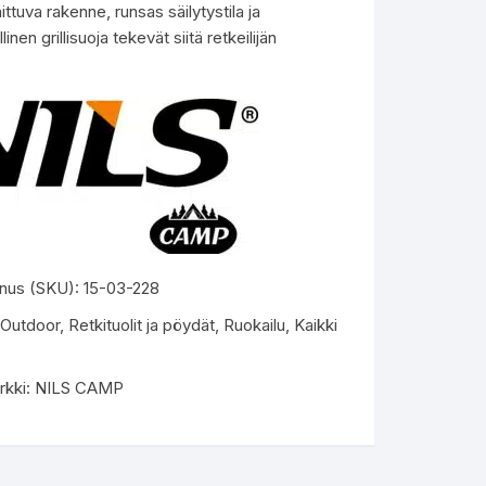
ttuva rakenne, runsas säilytystila ja
inen grillisuoja tekevät siitä retkeilijän
nus (SKU):
15-03-228
Outdoor
,
Retkituolit ja pöydät
,
Ruokailu
,
Kaikki
rkki:
NILS CAMP