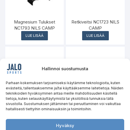
Magnesium Tulukset
Retkiveitsi NC1723 NILS
NC1793 NILS CAMP
CAMP
LUE LISÄÄ
LUE LISÄÄ
Hallinnoi suostumusta
Varasto loppu
Parhaan kokemuksen tarjoamiseksi käytämme teknologioita, kuten
evästeitä, tallentaaksemme ja/tai käyttääksemme laitetietoja. Näiden
tekniikoiden hyväksyminen antaa meille mahdollisuuden käsitellä
tietoja, kuten selauskäyttäytymistä tai yksilöllisiä tunnuksia tällä
sivustolla. Suostumuksen jättäminen tai peruuttaminen voi vaikuttaa
haitallisesti tiettyihin ominaisuuksiin ja toimintoihin.
Maastaveto- ja Hip
Retkiveitsi NC1719 NILS
Thrust-alusta PHT25
CAMP
HMS
Hyväksy