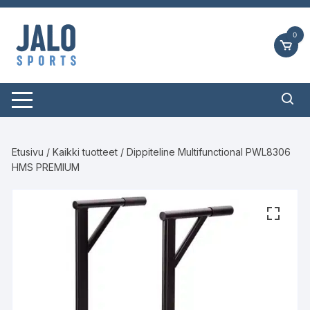
Siirry
suoraan
0
sisältöön
Etusivu
/
Kaikki tuotteet
/ Dippiteline Multifunctional PWL8306
HMS PREMIUM