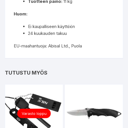
Tuotteen paino:
11 kg
Huom:
Ei kaupalliseen käyttöön
24 kuukauden takuu
EU-maahantuoja: Abisal Ltd., Puola
TUTUSTU MYÖS
Varasto loppu