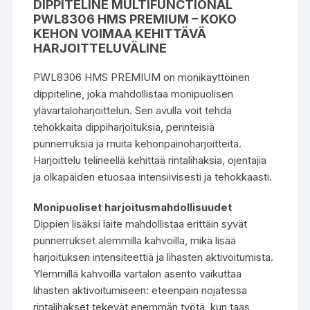
DIPPITELINE MULTIFUNCTIONAL
PWL8306 HMS PREMIUM
– KOKO
KEHON VOIMAA KEHITTÄVÄ
HARJOITTELUVÄLINE
PWL8306 HMS PREMIUM on monikäyttöinen
dippiteline, joka mahdollistaa monipuolisen
ylävartaloharjoittelun. Sen avulla voit tehdä
tehokkaita dippiharjoituksia, perinteisiä
punnerruksia ja muita kehonpainoharjoitteita.
Harjoittelu telineellä kehittää rintalihaksia, ojentajia
ja olkapäiden etuosaa intensiivisesti ja tehokkaasti.
Monipuoliset harjoitusmahdollisuudet
Dippien lisäksi laite mahdollistaa erittäin syvät
punnerrukset alemmilla kahvoilla, mikä lisää
harjoituksen intensiteettiä ja lihasten aktivoitumista.
Ylemmillä kahvoilla vartalon asento vaikuttaa
lihasten aktivoitumiseen: eteenpäin nojatessa
rintalihakset tekevät enemmän työtä, kun taas