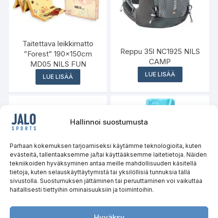
Taitettava leikkimatto
Reppu 35l NC1925 NILS
”Forest” 190x150cm
CAMP
MD05 NILS FUN
LUE LISÄÄ
LUE LISÄÄ
Hallinnoi suostumusta
Parhaan kokemuksen tarjoamiseksi käytämme teknologioita, kuten
evästeitä, tallentaaksemme ja/tai käyttääksemme laitetietoja. Näiden
tekniikoiden hyväksyminen antaa meille mahdollisuuden käsitellä
tietoja, kuten selauskäyttäytymistä tai yksilöllisiä tunnuksia tällä
sivustolla. Suostumuksen jättäminen tai peruuttaminen voi vaikuttaa
haitallisesti tiettyihin ominaisuuksiin ja toimintoihin.
Retkiveitsi NC1719 NILS
HMS Foam Roller Minttu
CAMP
FS119
Hyväksy