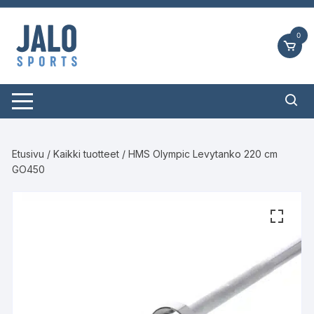
Siirry
suoraan
0
sisältöön
Etusivu
/
Kaikki tuotteet
/ HMS Olympic Levytanko 220 cm
GO450