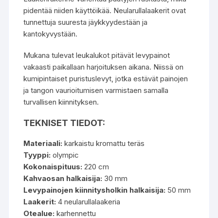
pidentää niiden käyttöikää. Neularullalaakerit ovat
tunnettuja suuresta jäykkyydestään ja
kantokyvystään.
Mukana tulevat leukalukot pitävät levypainot
vakaasti paikallaan harjoituksen aikana. Niissä on
kumipintaiset puristuslevyt, jotka estävät painojen
ja tangon vaurioitumisen varmistaen samalla
turvallisen kiinnityksen.
TEKNISET TIEDOT:
Materiaali:
karkaistu kromattu teräs
Tyyppi:
olympic
Kokonaispituus:
220 cm
Kahvaosan halkaisija:
30 mm
Levypainojen kiinnitysholkin halkaisija:
50 mm
Laakerit:
4 neularullalaakeria
Otealue:
karhennettu