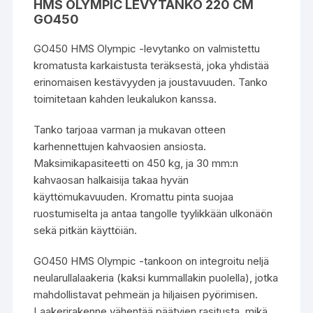
HMS OLYMPIC LEVYTANKO 220 CM
GO450
GO450 HMS Olympic -levytanko on valmistettu
kromatusta karkaistusta teräksestä, joka yhdistää
erinomaisen kestävyyden ja joustavuuden. Tanko
toimitetaan kahden leukalukon kanssa.
Tanko tarjoaa varman ja mukavan otteen
karhennettujen kahvaosien ansiosta.
Maksimikapasiteetti on 450 kg, ja 30 mm:n
kahvaosan halkaisija takaa hyvän
käyttömukavuuden. Kromattu pinta suojaa
ruostumiselta ja antaa tangolle tyylikkään ulkonäön
sekä pitkän käyttöiän.
GO450 HMS Olympic -tankoon on integroitu neljä
neularullalaakeria (kaksi kummallakin puolella), jotka
mahdollistavat pehmeän ja hiljaisen pyörimisen.
Laakerirakenne vähentää päätyjen rasitusta, mikä