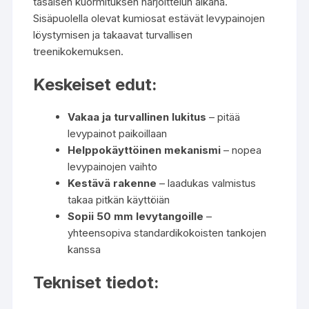
tasaisen kuormituksen harjoittelun aikana.
Sisäpuolella olevat kumiosat estävät levypainojen
löystymisen ja takaavat turvallisen
treenikokemuksen.
Keskeiset edut:
Vakaa ja turvallinen lukitus
– pitää
levypainot paikoillaan
Helppokäyttöinen mekanismi
– nopea
levypainojen vaihto
Kestävä rakenne
– laadukas valmistus
takaa pitkän käyttöiän
Sopii 50 mm levytangoille
–
yhteensopiva standardikokoisten tankojen
kanssa
Tekniset tiedot: