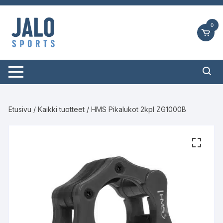
Siirry
suoraan
0
sisältöön
Etusivu
/
Kaikki tuotteet
/ HMS Pikalukot 2kpl ZG1000B