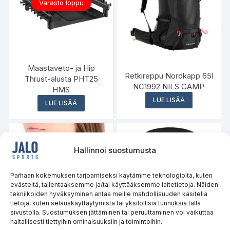
Varasto loppu
Maastaveto- ja Hip
Retkireppu Nordkapp 65l
Thrust-alusta PHT25
NC1992 NILS CAMP
HMS
LUE LISÄÄ
LUE LISÄÄ
Hallinnoi suostumusta
Varasto loppu
Parhaan kokemuksen tarjoamiseksi käytämme teknologioita, kuten
evästeitä, tallentaaksemme ja/tai käyttääksemme laitetietoja. Näiden
tekniikoiden hyväksyminen antaa meille mahdollisuuden käsitellä
tietoja, kuten selauskäyttäytymistä tai yksilöllisiä tunnuksia tällä
sivustolla. Suostumuksen jättäminen tai peruuttaminen voi vaikuttaa
haitallisesti tiettyihin ominaisuuksiin ja toimintoihin.