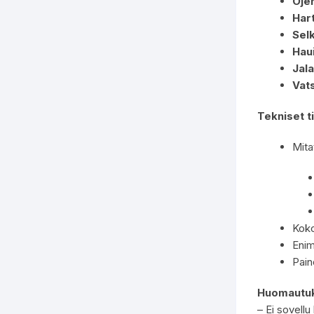
Ojen
Hart
Sel
Hau
Jala
Vat
Tekniset t
Mita
Koko
Enim
Pain
Huomautuk
– Ei sovellu