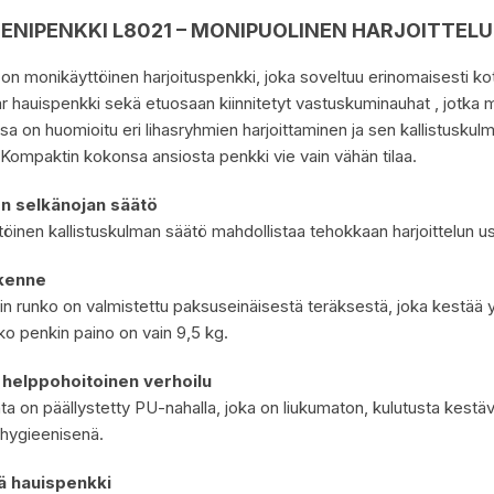
ENIPENKKI L8021 – MONIPUOLINEN HARJOITTEL
n monikäyttöinen harjoituspenkki, joka soveltuu erinomaisesti ko
r hauispenkki sekä etuosaan kiinnitetyt vastuskuminauhat , jotka m
sa on huomioitu eri lihasryhmien harjoittaminen ja sen kallistuskul
Kompaktin kokonsa ansiosta penkki vie vain vähän tilaa.
n selkänojan säätö
inen kallistuskulman säätö mahdollistaa tehokkaan harjoittelun usei
kenne
n runko on valmistettu paksuseinäisestä teräksestä, joka kestää 
ko penkin paino on vain 9,5 kg.
 helppohoitoinen verhoilu
ta on päällystetty PU-nahalla, joka on liukumaton, kulutusta kestäv
 hygieenisenä.
ä hauispenkki