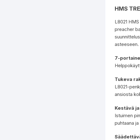
HMS TRE
L8021 HMS o
preacher ba
suunnittelus
asteeseen. 
7-portaine
Helppokäyttö
Tukeva ra
L8021-penki
ansiosta ko
Kestävä ja
Istuimen pin
puhtaana ja
Säädettäv