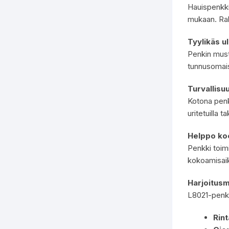
Hauispenkki
mukaan. Rake
Tyylikäs u
Penkin musta
tunnusomais
Turvallisu
Kotona penkk
uritetuilla 
Helppo ko
Penkki toimi
kokoamisaik
Harjoitusm
L8021-penki
Rint