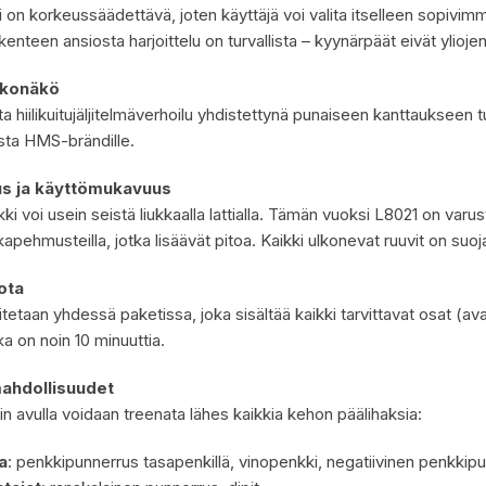
 on korkeussäädettävä, joten käyttäjä voi valita itselleen sopivim
nteen ansiosta harjoittelu on turvallista – kyynärpäät eivät ylioje
lkonäkö
 hiilikuitujäljitelmäverhoilu yhdistettynä punaiseen kanttaukseen t
ta HMS-brändille.
us ja käyttömukavuus
i voi usein seistä liukkaalla lattialla. Tämän vuoksi L8021 on var
takapehmusteilla, jotka lisäävät pitoa. Kaikki ulkonevat ruuvit on suoja
ota
tetaan yhdessä paketissa, joka sisältää kaikki tarvittavat osat (ava
a on noin 10 minuuttia.
ahdollisuudet
n avulla voidaan treenata lähes kaikkia kehon päälihaksia:
a
: penkkipunnerrus tasapenkillä, vinopenkki, negatiivinen penkkip