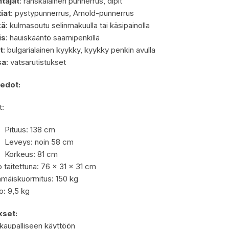
tajat
: ranskalainen punnerrus, dipit
iat
: pystypunnerrus, Arnold-punnerrus
kä
: kulmasoutu selinmakuulla tai käsipainolla
is
: hauiskääntö saarnipenkillä
t
: bulgarialainen kyykky, kyykky penkin avulla
sa
: vatsarutistukset
iedot:
t:
Pituus: 138 cm
Leveys: noin 58 cm
Korkeus: 81 cm
 taitettuna: 76 × 31 × 31 cm
mäiskuormitus: 150 kg
o: 9,5 kg
set:
 kaupalliseen käyttöön