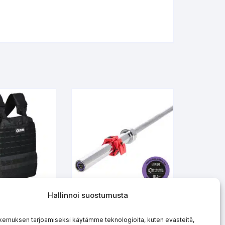
Hallinnoi suostumusta
ainoliivi 13.5
HMS Olympic
KO14 HMS
Levytanko 220 cm
kemuksen tarjoamiseksi käytämme teknologioita, kuten evästeitä,