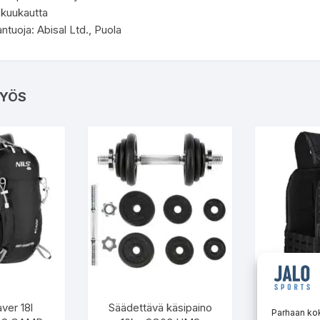
 kuukautta
tuoja: Abisal Ltd., Puola
YÖS
Taktinen p
ver 18l
Säädettävä käsipaino
kg T
Parhaan ko