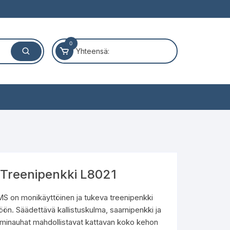
0
Yhteensä:
Treenipenkki L8021
S on monikäyttöinen ja tukeva treenipenkki
öön. Säädettävä kallistuskulma, saarnipenkki ja
minauhat mahdollistavat kattavan koko kehon