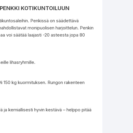
UPENKKI KOTIKUNTOILUUN
tikuntosaleihin. Penkissä on säädettävä
ahdollistavat monipuolisen harjoittelun. Penkin
maa voi säätää laajasti -20 asteesta jopa 80
lle lihasryhmille.
yli 150 kg kuormituksen. Rungon rakenteen
ä ja kemiallisesti hyvin kestävä – helppo pitää