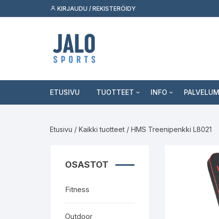
Siirry
KIRJAUDU / REKISTERÖIDY
suoraan
sisältöön
ETUSIVU
TUOTTEET
INFO
PALVELU
Fitness
Asiakaspalvelu
Tukkumyy
Etusivu
/
Kaikki tuotteet
/ HMS Treenipenkki L8021
Outdoor
Jälleenmyyjäksi
Palvelut k
Skeittilajit
Kuluttaja
OSASTOT
Urheilulajit
Fitness
Vapaa-aika
Outdoor