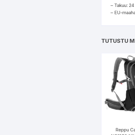
– Takuu: 24
– EU-maahan
TUTUSTU M
Reppu Ca