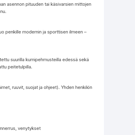
man asennon pituuden tai käsivarsien mittojen
nnu.
uo penkille modernin ja sporttisen ilmeen –
ustettu suurilla kumipehmusteilla edessä sekä
ttu peitetulpilla.
imet, ruuvit, suojat ja ohjeet). Yhden henkilön
unnerrus, venytykset