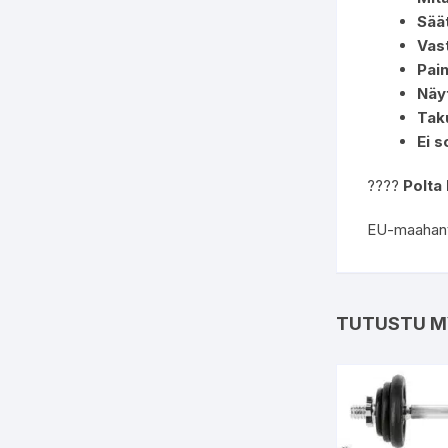
Sää
Vas
Pain
Näy
Tak
Ei s
????
Polta 
EU-maahantu
TUTUSTU M