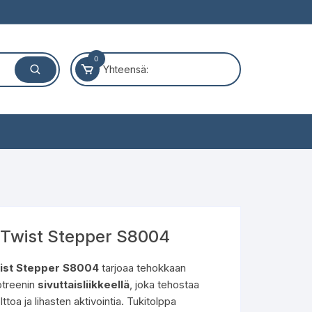
0
Yhteensä:
Twist Stepper S8004
st Stepper S8004
tarjoaa tehokkaan
otreenin
sivuttaisliikkeellä
, joka tehostaa
ttoa ja lihasten aktivointia. Tukitolppa