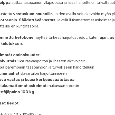
tolppa
auttaa tasapainon ylläpidossa ja lisää harjoittelun turvallisuut
rustettu
vastuskuminauhoilla
, joiden avulla voit aktivoida myös yl
lotreenin
.
Säädettävä vastus
, leveät liukumattomat askelmat j
äjille eri kuntotasoilla.
ennettu tietokone
näyttää tärkeät harjoitustiedot, kuten
ajan, a
n kulutuksen
.
immät ominaisuudet:
sivuttaisliike
rasvanpolton ja lihasten aktivointiin
ppa
parempaan tasapainoon ja turvalliseen harjoitteluun
uminauhat
ylävartalon harjoittamiseen
ävä vastus
ja
kuusi korkeussäätötasoa
 liukumattomat askelmat
mukavaan treeniin
ttäjäpaino 100 kg
set tiedot:
t:
40 x 43 x 101–113 cm