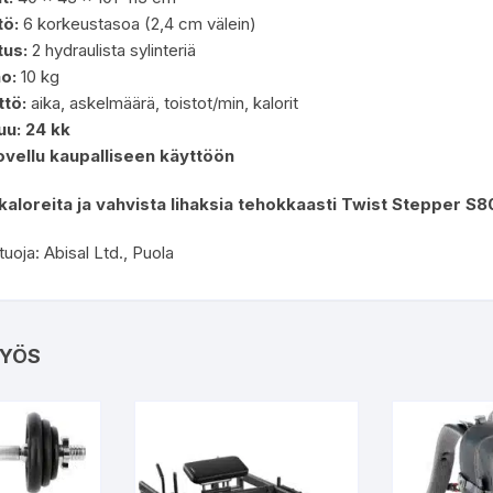
tö:
6 korkeustasoa (2,4 cm välein)
tus:
2 hydraulista sylinteriä
o:
10 kg
ttö:
aika, askelmäärä, toistot/min, kalorit
uu:
24 kk
ovellu kaupalliseen käyttöön
kaloreita ja vahvista lihaksia tehokkaasti Twist Stepper S8
oja: Abisal Ltd., Puola
YÖS