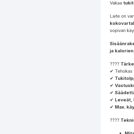
Vakaa
tuki
Laite on va
kokovarta
sopivan käytt
Sisäänrak
ja kalorie
????
Tärke
✔ Tehokas
✔
Tukitol
✔
Vastusk
✔
Säädett
✔
Leveät,
✔
Max. käy
????
Tekni
Mita