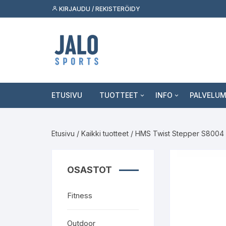
Siirry
KIRJAUDU / REKISTERÖIDY
suoraan
sisältöön
ETUSIVU
TUOTTEET
INFO
PALVELU
Fitness
Asiakaspalvelu
Tukkumyy
Etusivu
/
Kaikki tuotteet
/ HMS Twist Stepper S8004
Outdoor
Jälleenmyyjäksi
Palvelut k
Skeittilajit
Kuluttaja
OSASTOT
Urheilulajit
Fitness
Vapaa-aika
Outdoor