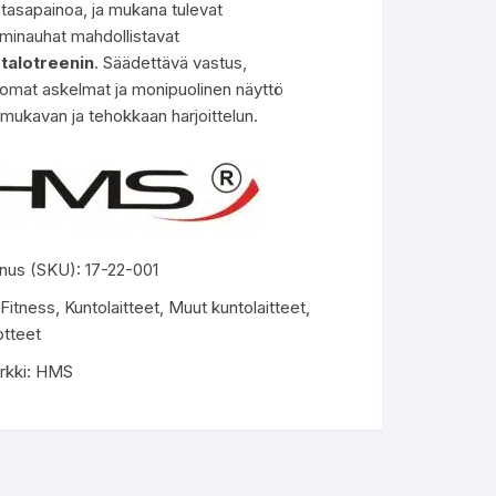
tasapainoa, ja mukana tulevat
minauhat mahdollistavat
talotreenin
. Säädettävä vastus,
tomat askelmat ja monipuolinen näyttö
mukavan ja tehokkaan harjoittelun.
nus (SKU):
17-22-001
Fitness
,
Kuntolaitteet
,
Muut kuntolaitteet
,
otteet
rkki:
HMS