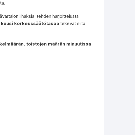
ta.
ävartalon lihaksia, tehden harjoittelusta
a
kuusi korkeussäätötasoa
tekevät siitä
skelmäärän, toistojen määrän minuutissa