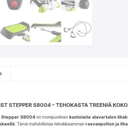
S
ST STEPPER S8004 – TEHOKASTA TREENIÄ KOKO
 Stepper S8004
on monipuolinen
kuntolaite alavartalon lihak
ikkeellä
. Tämä mahdollistaa tehokkaamman
rasvanpolton ja lih