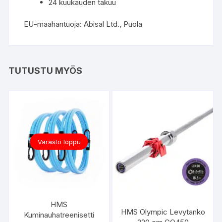
24 kuukauden takuu
EU-maahantuoja: Abisal Ltd., Puola
TUTUSTU MYÖS
Varasto loppu
HMS
HMS Olympic Levytanko
Kuminauhatreenisetti