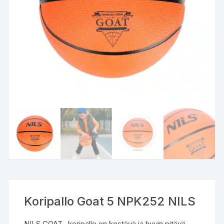
Koripallo Goat 5 NPK252 NILS
NILS GOAT -koripallo on kestävä ja hyvin pitävä