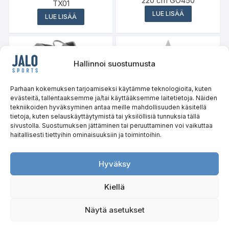
220 cm GO450
TX01
LUE LISÄÄ
LUE LISÄÄ
Hallinnoi suostumusta
Parhaan kokemuksen tarjoamiseksi käytämme teknologioita, kuten
evästeitä, tallentaaksemme ja/tai käyttääksemme laitetietoja. Näiden
tekniikoiden hyväksyminen antaa meille mahdollisuuden käsitellä
tietoja, kuten selauskäyttäytymistä tai yksilöllisiä tunnuksia tällä
sivustolla. Suostumuksen jättäminen tai peruuttaminen voi vaikuttaa
haitallisesti tiettyihin ominaisuuksiin ja toimintoihin.
Reppu Caver 18l NC1950
Retkiveitsi NC1725 NILS
NILS CAMP
CAMP
Hyväksy
LUE LISÄÄ
LUE LISÄÄ
Kiellä
Näytä asetukset