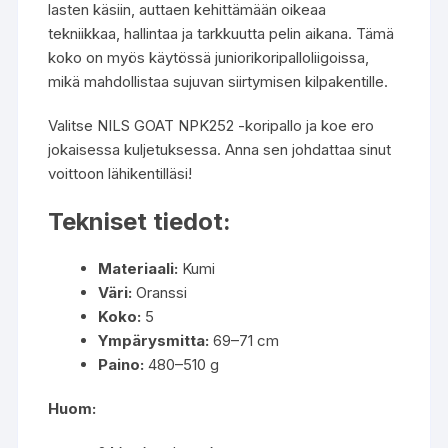
lasten käsiin, auttaen kehittämään oikeaa
tekniikkaa, hallintaa ja tarkkuutta pelin aikana. Tämä
koko on myös käytössä juniorikoripalloliigoissa,
mikä mahdollistaa sujuvan siirtymisen kilpakentille.
Valitse NILS GOAT NPK252 -koripallo ja koe ero
jokaisessa kuljetuksessa. Anna sen johdattaa sinut
voittoon lähikentilläsi!
Tekniset tiedot:
Materiaali:
Kumi
Väri:
Oranssi
Koko:
5
Ympärysmitta:
69–71 cm
Paino:
480–510 g
Huom: