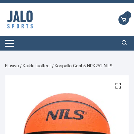
Siirry
suoraan
0
sisältöön
Etusivu
/
Kaikki tuotteet
/ Koripallo Goat 5 NPK252 NILS