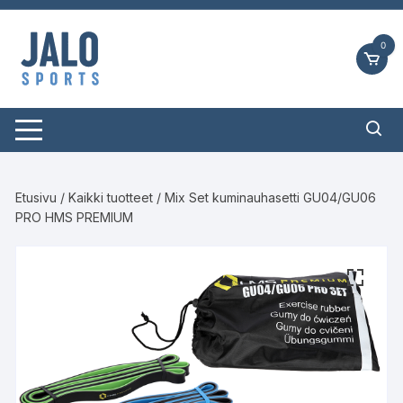
Siirry
suoraan
0
sisältöön
Etusivu
/
Kaikki tuotteet
/ Mix Set kuminauhasetti GU04/GU06
PRO HMS PREMIUM