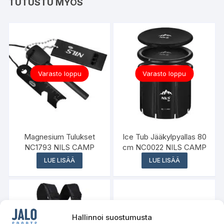
TUTUSTU MYÖS
Varasto loppu
Varasto loppu
Magnesium Tulukset
Ice Tub Jääkylpyallas 80
NC1793 NILS CAMP
cm NC0022 NILS CAMP
LUE LISÄÄ
LUE LISÄÄ
Hallinnoi suostumusta