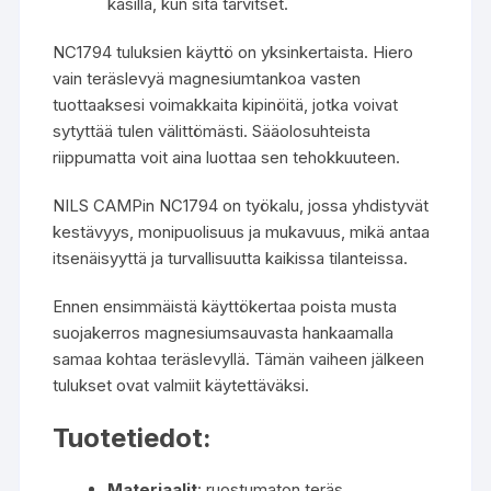
käsillä, kun sitä tarvitset.
NC1794 tuluksien käyttö on yksinkertaista. Hiero
vain teräslevyä magnesiumtankoa vasten
tuottaaksesi voimakkaita kipinöitä, jotka voivat
sytyttää tulen välittömästi. Sääolosuhteista
riippumatta voit aina luottaa sen tehokkuuteen.
NILS CAMPin NC1794 on työkalu, jossa yhdistyvät
kestävyys, monipuolisuus ja mukavuus, mikä antaa
itsenäisyyttä ja turvallisuutta kaikissa tilanteissa.
Ennen ensimmäistä käyttökertaa poista musta
suojakerros magnesiumsauvasta hankaamalla
samaa kohtaa teräslevyllä. Tämän vaiheen jälkeen
tulukset ovat valmiit käytettäväksi.
Tuotetiedot:
Materiaalit
: ruostumaton teräs,