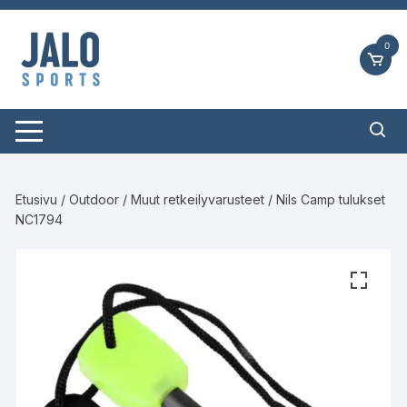
Siirry
suoraan
0
sisältöön
Etusivu
/
Outdoor
/
Muut retkeilyvarusteet
/ Nils Camp tulukset
NC1794