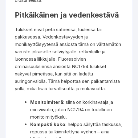
olosuhteissa.
Pitkäikäinen ja vedenkestävä
Tulukset eivät petä sateessa, tuulessa tai
pakkasessa. Vedenkestävyyden ja
monikäyttöisyytensä ansiosta tämä on välttämätön
varuste jokaiselle selviytyjälle, retkeilijälle ja
luonnossa liikkujalle.
Fluoresoivien
ominaisuuksiensa ansiosta NC1794 tulukset
näkyvät pimeässä, kun sitä on ladattu
auringonvalolla. Tämä helpottaa sen paikantamista
yöllä, mikä lisää turvallisuutta ja mukavuutta.
Monitoimiterä
: siinä on korkinavaaja ja
miniviivotin, joten NC1794 on todellinen
monitoimityökalu.
Kompakti koko
: helppo säilyttää taskussa,
repussa tai kiinnitettynä vyöhön – aina