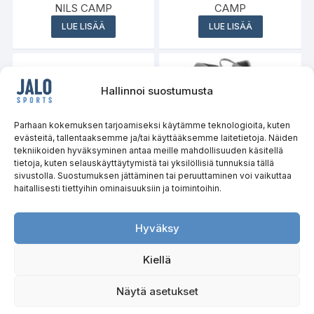
NILS CAMP
CAMP
LUE LISÄÄ
LUE LISÄÄ
Hallinnoi suostumusta
Varasto loppu
Parhaan kokemuksen tarjoamiseksi käytämme teknologioita, kuten
evästeitä, tallentaaksemme ja/tai käyttääksemme laitetietoja. Näiden
tekniikoiden hyväksyminen antaa meille mahdollisuuden käsitellä
tietoja, kuten selauskäyttäytymistä tai yksilöllisiä tunnuksia tällä
sivustolla. Suostumuksen jättäminen tai peruuttaminen voi vaikuttaa
haitallisesti tiettyihin ominaisuuksiin ja toimintoihin.
Magnesium Tulukset
Reppu Caver 18l NC1950
NC1793 NILS CAMP
NILS CAMP
Hyväksy
LUE LISÄÄ
LUE LISÄÄ
Kiellä
Näytä asetukset