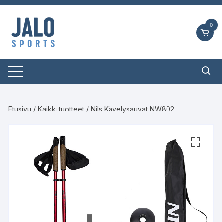
Siirry
suoraan
0
sisältöön
Etusivu
/
Kaikki tuotteet
/ Nils Kävelysauvat NW802