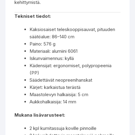
kehittymistä.
Tekniset tiedot:
Kaksiosaiset teleskooppisauvat, pituuden
säätöalue: 86–140 cm
Paino: 576 g
Materiaali: alumiini 6061
Iskunvaimennus: kyllä
Kädensijat: ergonomiset, polypropeenia
(PP)
Säädettävät neopreenihanskat
Kärjet: karkaistua terästä
Maastolevyn halkaisija: 5 cm
Aukkohalkaisija: 14 mm
Mukana lisävarusteet:
2 kpl kumitassuja koville pinnoille