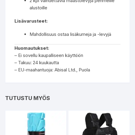
2 kpl vaihdettavia maastolevyjä pehmeille
alustoille
Lisävarusteet:
Mahdollisuus ostaa lisäkumeja ja -levyjä
Huomautukset:
– Ei sovellu kaupalliseen käyttöön
– Takuu: 24 kuukautta
– EU-maahantuoja: Abisal Ltd., Puola
TUTUSTU MYÖS