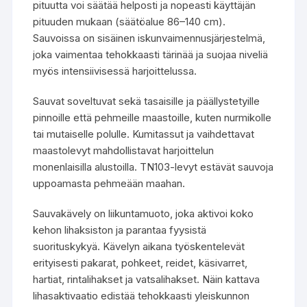
pituutta voi säätää helposti ja nopeasti käyttäjän
pituuden mukaan (säätöalue 86–140 cm).
Sauvoissa on sisäinen iskunvaimennusjärjestelmä,
joka vaimentaa tehokkaasti tärinää ja suojaa niveliä
myös intensiivisessä harjoittelussa.
Sauvat soveltuvat sekä tasaisille ja päällystetyille
pinnoille että pehmeille maastoille, kuten nurmikolle
tai mutaiselle polulle. Kumitassut ja vaihdettavat
maastolevyt mahdollistavat harjoittelun
monenlaisilla alustoilla. TN103-levyt estävät sauvoja
uppoamasta pehmeään maahan.
Sauvakävely on liikuntamuoto, joka aktivoi koko
kehon lihaksiston ja parantaa fyysistä
suorituskykyä. Kävelyn aikana työskentelevät
erityisesti pakarat, pohkeet, reidet, käsivarret,
hartiat, rintalihakset ja vatsalihakset. Näin kattava
lihasaktivaatio edistää tehokkaasti yleiskunnon