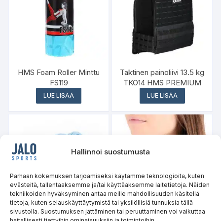
HMS Foam Roller Minttu
Taktinen painoliivi 13.5 kg
FS119
TKO14 HMS PREMIUM
LUE LISÄÄ
LUE LISÄÄ
Hallinnoi suostumusta
Varasto loppu
Parhaan kokemuksen tarjoamiseksi käytämme teknologioita, kuten
evästeitä, tallentaaksemme ja/tai käyttääksemme laitetietoja. Näiden
tekniikoiden hyväksyminen antaa meille mahdollisuuden käsitellä
tietoja, kuten selauskäyttäytymistä tai yksilöllisiä tunnuksia tällä
sivustolla. Suostumuksen jättäminen tai peruuttaminen voi vaikuttaa
haitallisesti tiettyihin ominaisuuksiin ja toimintoihin.