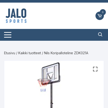
Siirry
suoraan
0
sisältöön
Etusivu
/
Kaikki tuotteet
/ Nils Koripalloteline ZDK021A