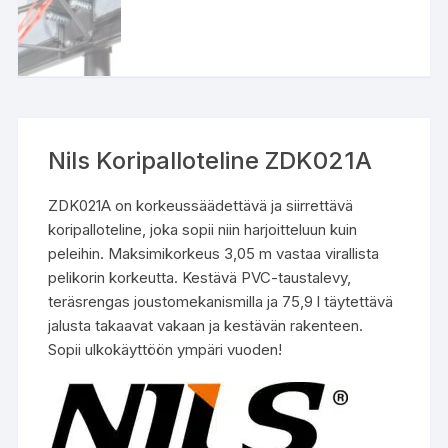
Nils Koripalloteline ZDK021A
ZDK021A on korkeussäädettävä ja siirrettävä
koripalloteline, joka sopii niin harjoitteluun kuin
peleihin. Maksimikorkeus 3,05 m vastaa virallista
pelikorin korkeutta. Kestävä PVC-taustalevy,
teräsrengas joustomekanismilla ja 75,9 l täytettävä
jalusta takaavat vakaan ja kestävän rakenteen.
Sopii ulkokäyttöön ympäri vuoden!