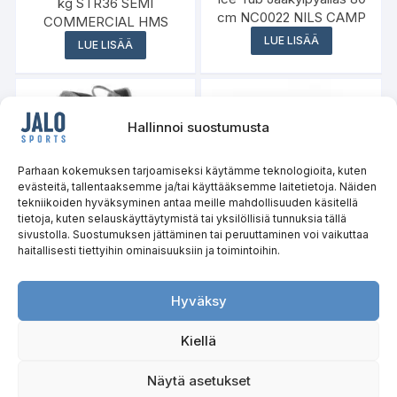
kg STR36 SEMI
cm NC0022 NILS CAMP
COMMERCIAL HMS
LUE LISÄÄ
LUE LISÄÄ
Hallinnoi suostumusta
Parhaan kokemuksen tarjoamiseksi käytämme teknologioita, kuten
evästeitä, tallentaaksemme ja/tai käyttääksemme laitetietoja. Näiden
tekniikoiden hyväksyminen antaa meille mahdollisuuden käsitellä
tietoja, kuten selauskäyttäytymistä tai yksilöllisiä tunnuksia tällä
sivustolla. Suostumuksen jättäminen tai peruuttaminen voi vaikuttaa
haitallisesti tiettyihin ominaisuuksiin ja toimintoihin.
Reppu Caver 18l NC1950
Treenisetti TX02 HMS
NILS CAMP
Hyväksy
LUE LISÄÄ
LUE LISÄÄ
Kiellä
Näytä asetukset