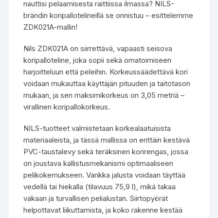
nauttisi pelaamisesta raittiissa ilmassa? NILS-
brändin koripallotelineillä se onnistuu – esittelemme
ZDK021A-mallin!
Nils ZDK021A on siirrettävä, vapaasti seisova
koripalloteline, joka sopii sekä omatoimiseen
harjoitteluun että peleihin. Korkeussäädettävä kori
voidaan mukauttaa käyttäjän pituuden ja taitotason
mukaan, ja sen maksimikorkeus on 3,05 metriä –
virallinen koripallokorkeus.
NILS-tuotteet valmistetaan korkealaatuisista
materiaaleista, ja tässä mallissa on erittäin kestävä
PVC-taustalevy sekä teräksinen korirengas, jossa
on joustava kallistusmekanismi optimaaliseen
pelikokemukseen. Vankka jalusta voidaan täyttää
vedellä tai hiekalla (tilavuus 75,9 l), mikä takaa
vakaan ja turvallisen pelialustan. Siirtopyörät
helpottavat liikuttamista, ja koko rakenne kestää