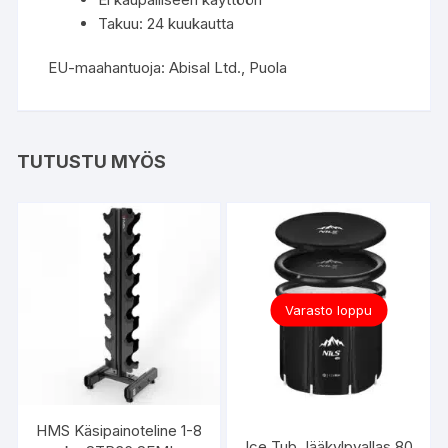
Takuu: 24 kuukautta
EU-maahantuoja: Abisal Ltd., Puola
TUTUSTU MYÖS
Varasto loppu
HMS Käsipainoteline 1-8
Ice Tub Jääkylpyallas 80