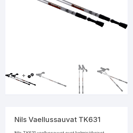
Nils Vaellussauvat TK631
Nils TK631 vaellussauvat ovat kolmisäikeiset