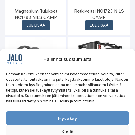
Magnesium Tulukset
Retkiveitsi NC1723 NILS
NC1793 NILS CAMP
CAMP
LUE LISÄÄ
LUE LISÄÄ
Hallinnoi suostumusta
Parhaan kokemuksen tarjoamiseksi käytämme teknologioita, kuten
evästeitä, tallentaaksemme ja/tai käyttääksemme laitetietoja. Näiden
tekniikoiden hyväksyminen antaa meille mahdollisuuden käsitellä
tietoja, kuten selauskäyttäytymistä tai yksilöllisiä tunnuksia tällä
sivustolla. Suostumuksen jättäminen tai peruuttaminen voi vaikuttaa
haitallisesti tiettyihin ominaisuuksiin ja toimintoihin.
Tryton 3D Smith-laite,
kaksoistalja, painopakka
Treenisetti TX02 HMS
COMMERCIAL HMS
Hyväksy
LUE LISÄÄ
LUE LISÄÄ
Kiellä