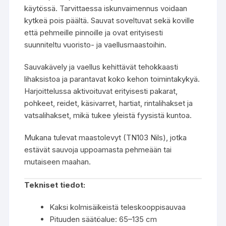
käytössä. Tarvittaessa iskunvaimennus voidaan
kytkeä pois päältä. Sauvat soveltuvat sekä koville
että pehmeille pinnoille ja ovat erityisesti
suunniteltu vuoristo- ja vaellusmaastoihin.
Sauvakävely ja vaellus kehittävät tehokkaasti
lihaksistoa ja parantavat koko kehon toimintakykyä.
Harjoittelussa aktivoituvat erityisesti pakarat,
pohkeet, reidet, käsivarret, hartiat, rintalihakset ja
vatsalihakset, mikä tukee yleistä fyysistä kuntoa.
Mukana tulevat maastolevyt (TN103 Nils), jotka
estävät sauvoja uppoamasta pehmeään tai
mutaiseen maahan.
Tekniset tiedot:
Kaksi kolmisäikeistä teleskooppisauvaa
Pituuden säätöalue: 65–135 cm