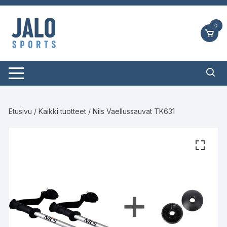
Siirry
suoraan
0
sisältöön
Etusivu
/
Kaikki tuotteet
/ Nils Vaellussauvat TK631