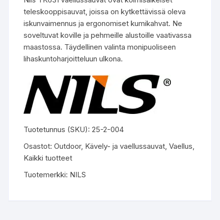
teleskooppisauvat, joissa on kytkettävissä oleva
iskunvaimennus ja ergonomiset kumikahvat. Ne
soveltuvat koville ja pehmeille alustoille vaativassa
maastossa. Täydellinen valinta monipuoliseen
lihaskuntoharjoitteluun ulkona.
Tuotetunnus (SKU):
25-2-004
Osastot:
Outdoor
,
Kävely- ja vaellussauvat
,
Vaellus
,
Kaikki tuotteet
Tuotemerkki:
NILS