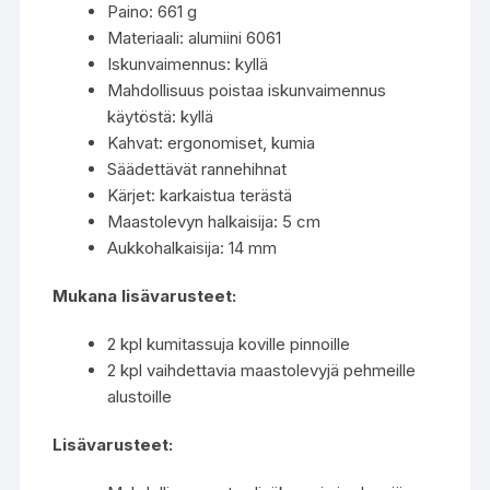
Paino: 661 g
Materiaali: alumiini 6061
Iskunvaimennus: kyllä
Mahdollisuus poistaa iskunvaimennus
käytöstä: kyllä
Kahvat: ergonomiset, kumia
Säädettävät rannehihnat
Kärjet: karkaistua terästä
Maastolevyn halkaisija: 5 cm
Aukkohalkaisija: 14 mm
Mukana lisävarusteet:
2 kpl kumitassuja koville pinnoille
2 kpl vaihdettavia maastolevyjä pehmeille
alustoille
Lisävarusteet: