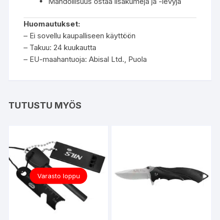
Mahdollisuus ostaa lisäkumeja ja -levyjä
Huomautukset:
– Ei sovellu kaupalliseen käyttöön
– Takuu: 24 kuukautta
– EU-maahantuoja: Abisal Ltd., Puola
TUTUSTU MYÖS
Varasto loppu