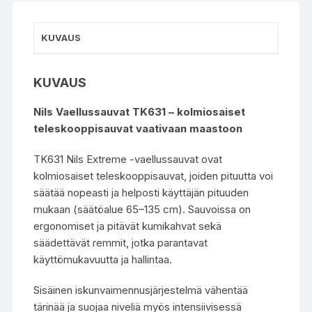
KUVAUS
KUVAUS
Nils Vaellussauvat TK631 – kolmiosaiset
teleskooppisauvat vaativaan maastoon
TK631 Nils Extreme -vaellussauvat ovat
kolmiosaiset teleskooppisauvat, joiden pituutta voi
säätää nopeasti ja helposti käyttäjän pituuden
mukaan (säätöalue 65–135 cm). Sauvoissa on
ergonomiset ja pitävät kumikahvat sekä
säädettävät remmit, jotka parantavat
käyttömukavuutta ja hallintaa.
Sisäinen iskunvaimennusjärjestelmä vähentää
tärinää ja suojaa niveliä myös intensiivisessä