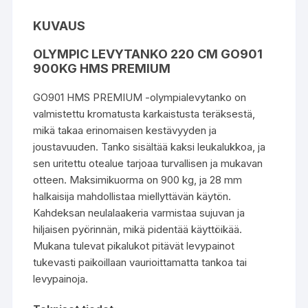
KUVAUS
OLYMPIC LEVYTANKO 220 CM GO901
900KG HMS PREMIUM
GO901 HMS PREMIUM -olympialevytanko on
valmistettu kromatusta karkaistusta teräksestä,
mikä takaa erinomaisen kestävyyden ja
joustavuuden. Tanko sisältää kaksi leukalukkoa, ja
sen uritettu otealue tarjoaa turvallisen ja mukavan
otteen. Maksimikuorma on 900 kg, ja 28 mm
halkaisija mahdollistaa miellyttävän käytön.
Kahdeksan neulalaakeria varmistaa sujuvan ja
hiljaisen pyörinnän, mikä pidentää käyttöikää.
Mukana tulevat pikalukot pitävät levypainot
tukevasti paikoillaan vaurioittamatta tankoa tai
levypainoja.