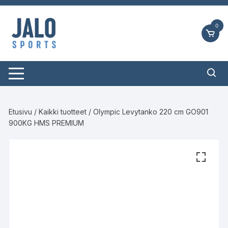
Siirry
suoraan
0
sisältöön
Etusivu
/
Kaikki tuotteet
/ Olympic Levytanko 220 cm GO901
900KG HMS PREMIUM