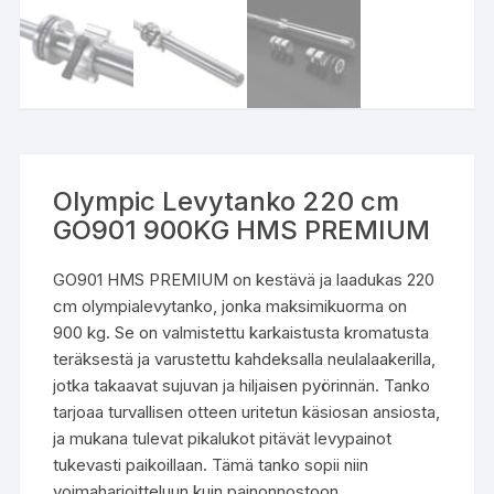
Olympic Levytanko 220 cm
GO901 900KG HMS PREMIUM
GO901 HMS PREMIUM on kestävä ja laadukas 220
cm olympialevytanko, jonka maksimikuorma on
900 kg. Se on valmistettu karkaistusta kromatusta
teräksestä ja varustettu kahdeksalla neulalaakerilla,
jotka takaavat sujuvan ja hiljaisen pyörinnän. Tanko
tarjoaa turvallisen otteen uritetun käsiosan ansiosta,
ja mukana tulevat pikalukot pitävät levypainot
tukevasti paikoillaan. Tämä tanko sopii niin
voimaharjoitteluun kuin painonnostoon