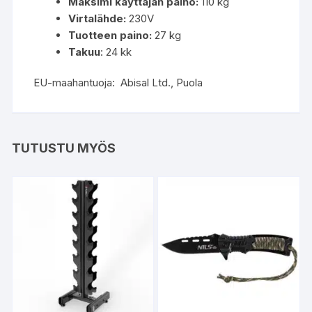
Maksimi käyttäjän paino:
110 kg
Virtalähde:
230V
Tuotteen paino:
27 kg
Takuu
: 24 kk
EU-maahantuoja: Abisal Ltd., Puola
TUTUSTU MYÖS