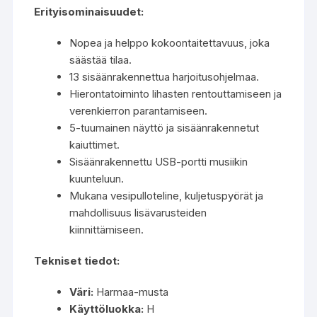
Erityisominaisuudet:
Nopea ja helppo kokoontaitettavuus, joka
säästää tilaa.
13 sisäänrakennettua harjoitusohjelmaa.
Hierontatoiminto lihasten rentouttamiseen ja
verenkierron parantamiseen.
5-tuumainen näyttö ja sisäänrakennetut
kaiuttimet.
Sisäänrakennettu USB-portti musiikin
kuunteluun.
Mukana vesipulloteline, kuljetuspyörät ja
mahdollisuus lisävarusteiden
kiinnittämiseen.
Tekniset tiedot:
Väri:
Harmaa-musta
Käyttöluokka:
H