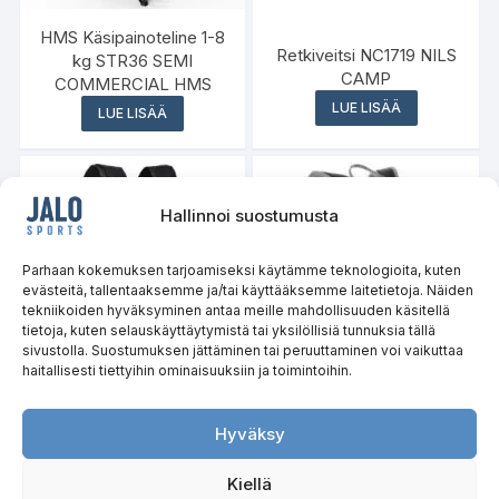
HMS Käsipainoteline 1-8
Retkiveitsi NC1719 NILS
kg STR36 SEMI
CAMP
COMMERCIAL HMS
LUE LISÄÄ
LUE LISÄÄ
Hallinnoi suostumusta
Parhaan kokemuksen tarjoamiseksi käytämme teknologioita, kuten
evästeitä, tallentaaksemme ja/tai käyttääksemme laitetietoja. Näiden
tekniikoiden hyväksyminen antaa meille mahdollisuuden käsitellä
tietoja, kuten selauskäyttäytymistä tai yksilöllisiä tunnuksia tällä
sivustolla. Suostumuksen jättäminen tai peruuttaminen voi vaikuttaa
haitallisesti tiettyihin ominaisuuksiin ja toimintoihin.
Taktinen painoliivi 13.5 kg
Reppu Caver 18l NC1950
TKO14 HMS PREMIUM
NILS CAMP
Hyväksy
LUE LISÄÄ
LUE LISÄÄ
Kiellä