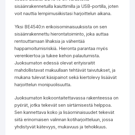
sisäänrakennetuilla kaiuttimilla ja USB-portilla, joten
voit nauttia lempimusiikistasi harjoittelun aikana.
Yksi BE4540:n erikoisominaisuuksista on sen
sisäänrakennettu hierontatoiminto, joka auttaa
rentouttamaan lihaksia ja vähentää
happamoitumisriskiä. Hieronta parantaa myös
verenkiertoa ja tukee kehon palautumista.
Juoksumaton edessä olevat erityisraitit
mahdollistavat makuullaan tehtävät taivutukset, ja
mukana tulevat käsipainot sekä kiertolevy lisäävät
harjoittelun monipuolisuutta.
Juoksumaton kokoontaitettavassa rakenteessa on
pyörät, jotka tekevät sen siirtämisestä helppoa.
Sen kannettava koko ja lisäominaisuudet tekevät
siitä erinomaisen valinnan kotiharjoitteluun, jossa
yhdistyvät kätevyys, mukavuus ja tehokkuus.