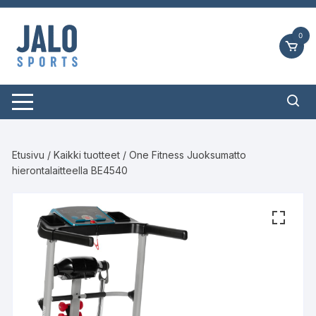
Siirry
suoraan
0
sisältöön
Etusivu
/
Kaikki tuotteet
/ One Fitness Juoksumatto
hierontalaitteella BE4540