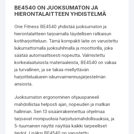
BE4540 ON JUOKSUMATON JA
HIERONTALAITTEEN YHDISTELMÄ
One Fitness BE4540 yhdistää juoksumaton ja
hierontalaitteen tarjoamalla täydellisen ratkaisun
kotiharjoitteluun. Tämä kompakti laite on varustettu
liukumattomalla juoksuhihnalla ja moottorilla, joka
säätää automaattisesti nopeutta. Valmistettu
korkealaatuisista materiaaleista, BE4540 on vakaa
ja turvallinen, ja se takaa miellyttävän
harjoittelualueen iskunvaimennusjärjestelmän
ansiosta.
Juoksumaton ergonominen ohjauspaneeli
mahdollistaa helposti ajan, nopeuden ja matkan
hallinnan. Sen 13 sisäänrakennettua ohjelmaa
tarjoavat monipuolisia harjoitusmahdollisuuksia, ja
5-tuumainen näyttö näyttää kaikki tarpeelliset
tiedot. Lisäksi BE4540 on varustettu