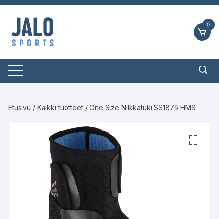
Siirry
suoraan
0
sisältöön
Etusivu
/
Kaikki tuotteet
/ One Size Nilkkatuki SS1876 HMS