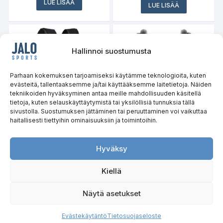
LUE LISÄÄ
LUE LISÄÄ
Hallinnoi suostumusta
Parhaan kokemuksen tarjoamiseksi käytämme teknologioita, kuten
evästeitä, tallentaaksemme ja/tai käyttääksemme laitetietoja. Näiden
tekniikoiden hyväksyminen antaa meille mahdollisuuden käsitellä
tietoja, kuten selauskäyttäytymistä tai yksilöllisiä tunnuksia tällä
sivustolla. Suostumuksen jättäminen tai peruuttaminen voi vaikuttaa
haitallisesti tiettyihin ominaisuuksiin ja toimintoihin.
Taktinen painoliivi 6.5 kg
Säädettävä käsipaino
TKO07 HMS PREMIUM
10kg SG03 HMS
Hyväksy
LUE LISÄÄ
LUE LISÄÄ
Kiellä
Näytä asetukset
Copyright © 2026, Jalo Sports. Kaikki oikeudet pidätetään.
Evästekäytäntö
Tietosuojaseloste