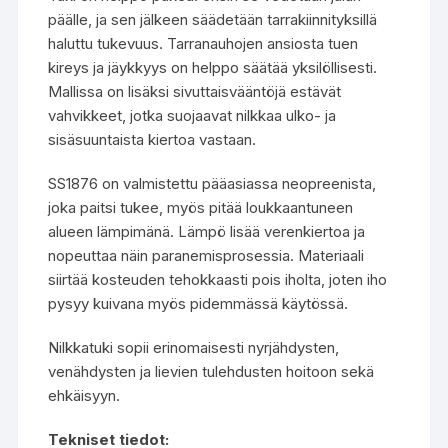
päälle, ja sen jälkeen säädetään tarrakiinnityksillä
haluttu tukevuus. Tarranauhojen ansiosta tuen
kireys ja jäykkyys on helppo säätää yksilöllisesti.
Mallissa on lisäksi sivuttaisvääntöjä estävät
vahvikkeet, jotka suojaavat nilkkaa ulko- ja
sisäsuuntaista kiertoa vastaan.
SS1876 on valmistettu pääasiassa neopreenista,
joka paitsi tukee, myös pitää loukkaantuneen
alueen lämpimänä. Lämpö lisää verenkiertoa ja
nopeuttaa näin paranemisprosessia. Materiaali
siirtää kosteuden tehokkaasti pois iholta, joten iho
pysyy kuivana myös pidemmässä käytössä.
Nilkkatuki sopii erinomaisesti nyrjähdysten,
venähdysten ja lievien tulehdusten hoitoon sekä
ehkäisyyn.
Tekniset tiedot: