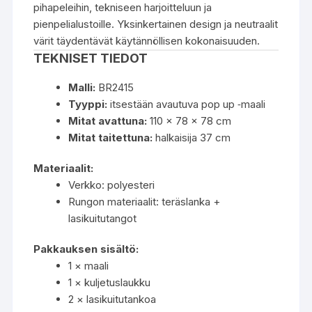
pihapeleihin, tekniseen harjoitteluun ja
pienpelialustoille. Yksinkertainen design ja neutraalit
värit täydentävät käytännöllisen kokonaisuuden.
TEKNISET TIEDOT
Malli:
BR2415
Tyyppi:
itsestään avautuva pop up ‑maali
Mitat avattuna:
110 × 78 × 78 cm
Mitat taitettuna:
halkaisija 37 cm
Materiaalit:
Verkko: polyesteri
Rungon materiaalit: teräslanka +
lasikuitutangot
Pakkauksen sisältö:
1 × maali
1 × kuljetuslaukku
2 × lasikuitutankoa