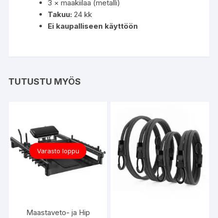
3 × maakiilaa (metalli)
Takuu:
24 kk
Ei kaupalliseen käyttöön
TUTUSTU MYÖS
Varasto loppu
Maastaveto- ja Hip