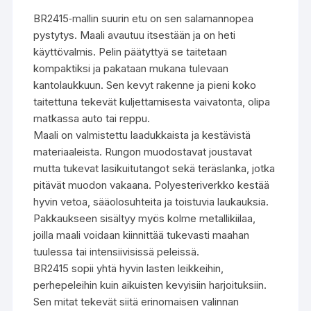
BR2415‑mallin suurin etu on sen salamannopea
pystytys. Maali avautuu itsestään ja on heti
käyttövalmis. Pelin päätyttyä se taitetaan
kompaktiksi ja pakataan mukana tulevaan
kantolaukkuun. Sen kevyt rakenne ja pieni koko
taitettuna tekevät kuljettamisesta vaivatonta, olipa
matkassa auto tai reppu.
Maali on valmistettu laadukkaista ja kestävistä
materiaaleista. Rungon muodostavat joustavat
mutta tukevat lasikuitutangot sekä teräslanka, jotka
pitävät muodon vakaana. Polyesteriverkko kestää
hyvin vetoa, sääolosuhteita ja toistuvia laukauksia.
Pakkaukseen sisältyy myös kolme metallikiilaa,
joilla maali voidaan kiinnittää tukevasti maahan
tuulessa tai intensiivisissä peleissä.
BR2415 sopii yhtä hyvin lasten leikkeihin,
perhepeleihin kuin aikuisten kevyisiin harjoituksiin.
Sen mitat tekevät siitä erinomaisen valinnan