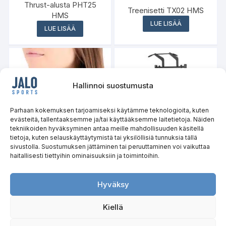
Thrust-alusta PHT25
Treenisetti TX02 HMS
HMS
LUE LISÄÄ
LUE LISÄÄ
Hallinnoi suostumusta
Parhaan kokemuksen tarjoamiseksi käytämme teknologioita, kuten
evästeitä, tallentaaksemme ja/tai käyttääksemme laitetietoja. Näiden
tekniikoiden hyväksyminen antaa meille mahdollisuuden käsitellä
tietoja, kuten selauskäyttäytymistä tai yksilöllisiä tunnuksia tällä
sivustolla. Suostumuksen jättäminen tai peruuttaminen voi vaikuttaa
haitallisesti tiettyihin ominaisuuksiin ja toimintoihin.
Monitoimiräkki ja Hip
Heijastava tuubihuivi
Thrust-laite SMP01
OKN0477 NILS
COMMERCIAL HMS
Hyväksy
LUE LISÄÄ
LUE LISÄÄ
Kiellä