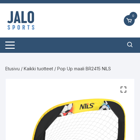
Siirry
suoraan
0
sisältöön
Etusivu
/
Kaikki tuotteet
/ Pop Up maali BR2415 NILS