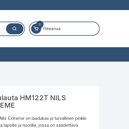
0
Yhteensä:
ulauta HM122T NILS
REME
ls Extreme on laadukas ja turvallinen pinkki
a lapsille ja nuorille, jossa on säädettävä