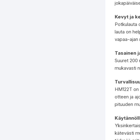
jokapäiväis
Kevyt ja k
Potkulauta o
lauta on hel
vapaa-ajan r
Tasainen j
Suuret 200 
mukavasti ni
Turvallisu
HM122T on v
otteen ja a
pituuden muk
Käytännölli
Yksinkertais
kätevästi mu