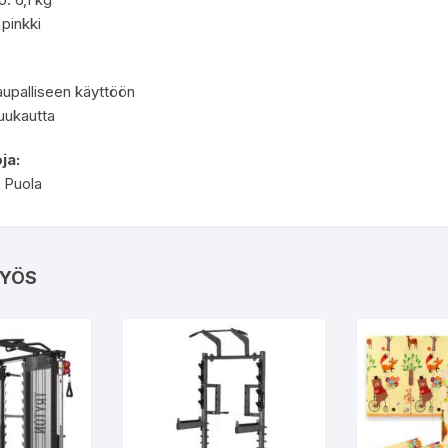
 pinkki
aupalliseen käyttöön
uukautta
ja:
| Puola
YÖS