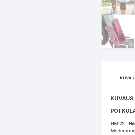
KUVAU
KUVAUS
POTKULA
HM122T Nils 
Moderni muo