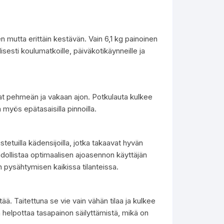
n mutta erittäin kestävän. Vain 6,1 kg painoinen
sesti koulumatkoille, päiväkotikäynneille ja
at pehmeän ja vakaan ajon. Potkulauta kulkee
ä myös epätasaisilla pinnoilla.
etuilla kädensijoilla, jotka takaavat hyvän
ollistaa optimaalisen ajoasennon käyttäjän
n pysähtymisen kaikissa tilanteissa.
ä. Taitettuna se vie vain vähän tilaa ja kulkee
a helpottaa tasapainon säilyttämistä, mikä on