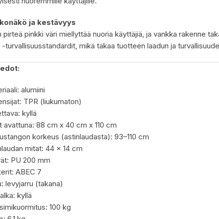
yisesti nuoremmille käyttäjille.
lkonäkö ja kestävyys
pirteä pinkki väri miellyttää nuoria käyttäjiä, ja vankka rakenne ta
-turvallisuusstandardit, mikä takaa tuotteen laadun ja turvallisuude
iedot:
iaali: alumiini
nsijat: TPR (liukumaton)
ettava: kyllä
t avattuna: 88 cm x 40 cm x 110 cm
ustangon korkeus (astinlaudasta): 93–110 cm
nlaudan mitat: 44 x 14 cm
rät: PU 200 mm
erit: ABEC 7
u: levyjarru (takana)
alka: kyllä
imikuormitus: 100 kg
o: 6,1 kg