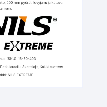
ko, 200 mm pyörät, levyjarru ja kätevä
kanismi.
nus (SKU):
16-50-403
Potkulautailu
,
Skeittilajit
,
Kaikki tuotteet
rkki:
NILS EXTREME