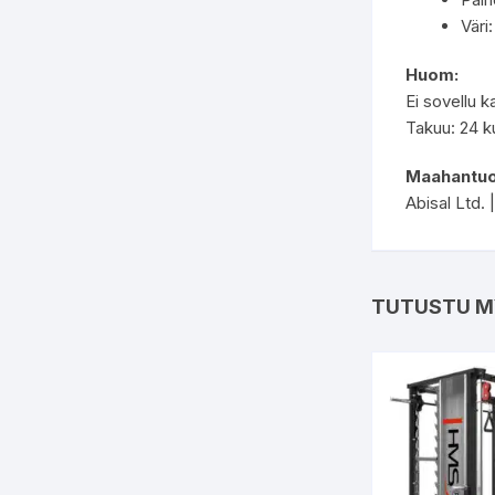
Väri:
Huom:
Ei sovellu k
Takuu: 24 k
Maahantuo
Abisal Ltd. 
TUTUSTU M