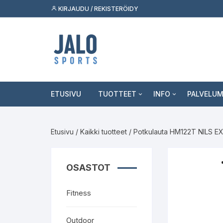
Siirry
KIRJAUDU / REKISTERÖIDY
suoraan
sisältöön
ETUSIVU
TUOTTEET
INFO
PALVELU
Fitness
Asiakaspalvelu
Tukkumyy
Etusivu
/
Kaikki tuotteet
/ Potkulauta HM122T NILS 
Outdoor
Jälleenmyyjäksi
Palvelut k
Skeittilajit
Kuluttaja
OSASTOT
Urheilulajit
Fitness
Vapaa-aika
Outdoor