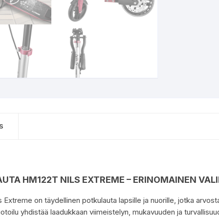
S
UTA HM122T NILS EXTREME – ERINOMAINEN VALIN
Extreme on täydellinen potkulauta lapsille ja nuorille, jotka arvost
toilu yhdistää laadukkaan viimeistelyn, mukavuuden ja turvallisuu