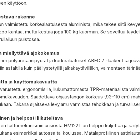
een käyttöön.
estävä rakenne
n valmistettu korkealaatuisesta alumiinista, mikä tekee siitä kevye
ppo kantaa, mutta kestää jopa 100 kg kuorman. Se soveltuu täydelli
ullailuun puistossa.
a miellyttävä ajokokemus
mm polyuretaanipyörät ja korkealaatuiset ABEC 7 -laakerit tarjoav
in asfaltilla kuin päällystetyillä jalkakäytävilläkin, vaimentaen tärinä
utta ja käyttömukavuutta
arustettu ergonomisilla, liukumattomasta TPR-materiaalista valmist
jomukavuuden. Säädettävä ohjaustangon korkeus (93–110 cm) mahd
aan. Takana sijaitseva levyjarru varmistaa tehokkaan ja turvallise
nen ja helposti liikuteltava
en taittomekanismin ansiosta HM122T on helppo kuljettaa ja säilyttä
kana esimerkiksi autossa tai koulussa. Matalaprofiilinen astinlaut