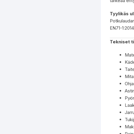
tärkeää erit
Tyylikäs u
Potkulaudan 
EN71-1:2014 
Tekniset t
Mater
Käde
Tait
Mita
Ohja
Asti
Pyö
Laak
Jarr
Tukij
Maks
Pain