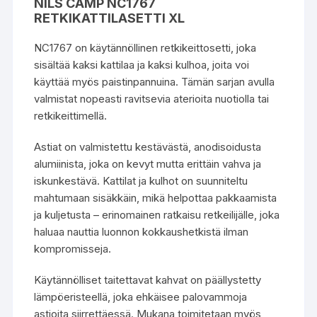
NILS CAMP NC1767
RETKIKATTILASETTI XL
NC1767 on käytännöllinen retkikeittosetti, joka
sisältää kaksi kattilaa ja kaksi kulhoa, joita voi
käyttää myös paistinpannuina. Tämän sarjan avulla
valmistat nopeasti ravitsevia aterioita nuotiolla tai
retkikeittimellä.
Astiat on valmistettu kestävästä, anodisoidusta
alumiinista, joka on kevyt mutta erittäin vahva ja
iskunkestävä. Kattilat ja kulhot on suunniteltu
mahtumaan sisäkkäin, mikä helpottaa pakkaamista
ja kuljetusta – erinomainen ratkaisu retkeilijälle, joka
haluaa nauttia luonnon kokkaushetkistä ilman
kompromisseja.
Käytännölliset taitettavat kahvat on päällystetty
lämpöeristeellä, joka ehkäisee palovammoja
astioita siirrettäessä. Mukana toimitetaan myös