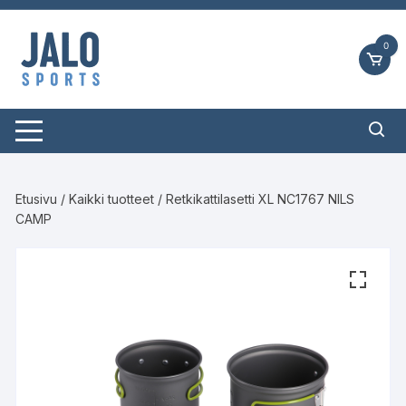
Siirry
suoraan
0
sisältöön
Etusivu
/
Kaikki tuotteet
/ Retkikattilasetti XL NC1767 NILS
CAMP