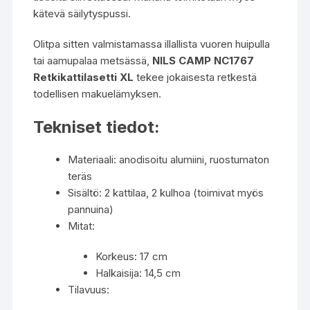
kätevä säilytyspussi.
Olitpa sitten valmistamassa illallista vuoren huipulla
tai aamupalaa metsässä,
NILS CAMP NC1767
Retkikattilasetti XL
tekee jokaisesta retkestä
todellisen makuelämyksen.
Tekniset tiedot:
Materiaali: anodisoitu alumiini, ruostumaton
teräs
Sisältö: 2 kattilaa, 2 kulhoa (toimivat myös
pannuina)
Mitat:
Korkeus: 17 cm
Halkaisija: 14,5 cm
Tilavuus: