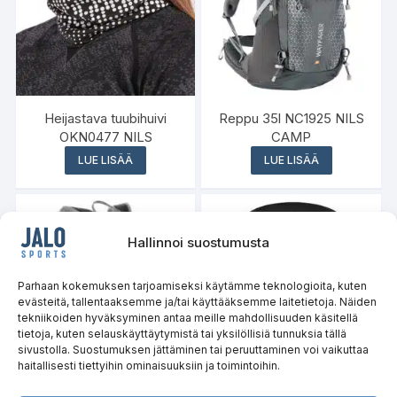
Heijastava tuubihuivi
Reppu 35l NC1925 NILS
OKN0477 NILS
CAMP
LUE LISÄÄ
LUE LISÄÄ
Hallinnoi suostumusta
Varasto loppu
Parhaan kokemuksen tarjoamiseksi käytämme teknologioita, kuten
evästeitä, tallentaaksemme ja/tai käyttääksemme laitetietoja. Näiden
tekniikoiden hyväksyminen antaa meille mahdollisuuden käsitellä
tietoja, kuten selauskäyttäytymistä tai yksilöllisiä tunnuksia tällä
sivustolla. Suostumuksen jättäminen tai peruuttaminen voi vaikuttaa
haitallisesti tiettyihin ominaisuuksiin ja toimintoihin.
Reppu Caver 18l NC1950
Ice Tub Jääkylpyallas 80