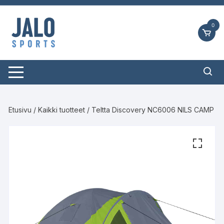
Siirry
suoraan
0
sisältöön
Etusivu
/
Kaikki tuotteet
/ Teltta Discovery NC6006 NILS CAMP