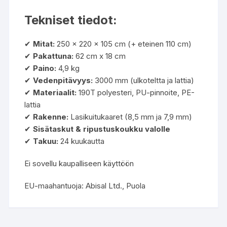
Tekniset tiedot:
✔
Mitat:
250 x 220 x 105 cm (+ eteinen 110 cm)
✔
Pakattuna:
62 cm x 18 cm
✔
Paino:
4,9 kg
✔
Vedenpitävyys:
3000 mm (ulkoteltta ja lattia)
✔
Materiaalit:
190T polyesteri, PU-pinnoite, PE-
lattia
✔
Rakenne:
Lasikuitukaaret (8,5 mm ja 7,9 mm)
✔
Sisätaskut & ripustuskoukku valolle
✔
Takuu:
24 kuukautta
Ei sovellu kaupalliseen käyttöön
EU-maahantuoja: Abisal Ltd., Puola