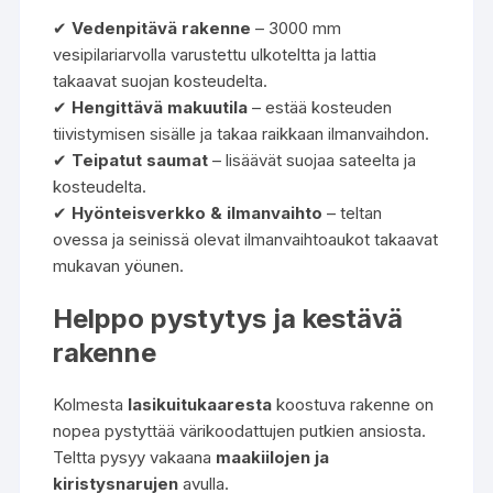
✔
Vedenpitävä rakenne
– 3000 mm
vesipilariarvolla varustettu ulkoteltta ja lattia
takaavat suojan kosteudelta.
✔
Hengittävä makuutila
– estää kosteuden
tiivistymisen sisälle ja takaa raikkaan ilmanvaihdon.
✔
Teipatut saumat
– lisäävät suojaa sateelta ja
kosteudelta.
✔
Hyönteisverkko & ilmanvaihto
– teltan
ovessa ja seinissä olevat ilmanvaihtoaukot takaavat
mukavan yöunen.
Helppo pystytys ja kestävä
rakenne
Kolmesta
lasikuitukaaresta
koostuva rakenne on
nopea pystyttää värikoodattujen putkien ansiosta.
Teltta pysyy vakaana
maakiilojen ja
kiristysnarujen
avulla.