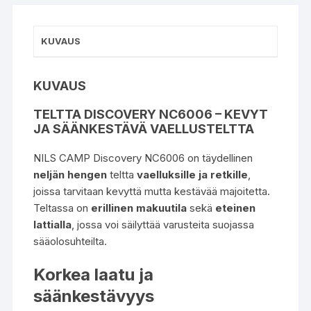
KUVAUS
KUVAUS
TELTTA DISCOVERY NC6006 – KEVYT
JA SÄÄNKESTÄVÄ VAELLUSTELTTA
NILS CAMP Discovery NC6006 on täydellinen
neljän hengen
teltta
vaelluksille ja retkille
,
joissa tarvitaan kevyttä mutta kestävää majoitetta.
Teltassa on
erillinen makuutila
sekä
eteinen
lattialla
, jossa voi säilyttää varusteita suojassa
sääolosuhteilta.
Korkea laatu ja
säänkestävyys