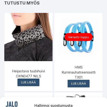
TUTUSTU MYÖS
Varasto loppu
HMS
Heijastava tuubihuivi
Kuminauhatreenisetti
OKN0477 NILS
TX01
LUE LISÄÄ
LUE LISÄÄ
Hallinnoi suostumusta