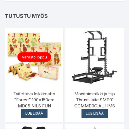
TUTUSTU MYÖS
Varasto loppu
Taitettava leikkimatto
Monitoimiräkki ja Hip
”Forest” 190x150cm
Thrust-laite SMP01
MD05 NILS FUN
COMMERCIAL HMS
LUE LISÄÄ
LUE LISÄÄ