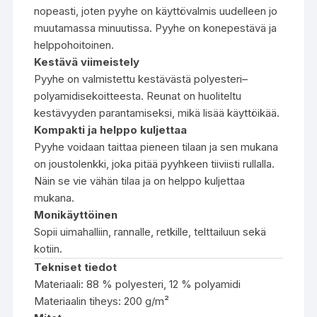
nopeasti, joten pyyhe on käyttövalmis uudelleen jo
muutamassa minuutissa. Pyyhe on konepestävä ja
helppohoitoinen.
Kestävä viimeistely
Pyyhe on valmistettu kestävästä polyesteri–
polyamidisekoitteesta. Reunat on huoliteltu
kestävyyden parantamiseksi, mikä lisää käyttöikää.
Kompakti ja helppo kuljettaa
Pyyhe voidaan taittaa pieneen tilaan ja sen mukana
on joustolenkki, joka pitää pyyhkeen tiiviisti rullalla.
Näin se vie vähän tilaa ja on helppo kuljettaa
mukana.
Monikäyttöinen
Sopii uimahalliin, rannalle, retkille, telttailuun sekä
kotiin.
Tekniset tiedot
Materiaali: 88 % polyesteri, 12 % polyamidi
Materiaalin tiheys: 200 g/m²