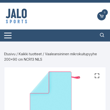
Siirry
suoraan
0
sisältöön
Etusivu
/
Kaikki tuotteet
/ Vaaleansininen mikrokuitupyyhe
200×90 cm NCR13 NILS