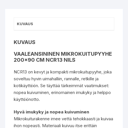
KUVAUS
KUVAUS
VAALEANSININEN MIKROKUITUPYYHE
200×90 CM NCR13 NILS
NCR13 on kevyt ja kompakti mikrokuitupyyhe, joka
soveltuu hyvin uimahalliin, rannalle, retkille ja
kotikäyttöön. Se täyttää tärkeimmät vaatimukset:
nopea kuivuminen, erinomainen imukyky ja helppo
käyttöönotto.
Hyvä imukyky ja nopea kuivuminen
Mikrokuiturakenne imee vettä tehokkaasti ja kuivaa
ihon nopeasti. Materiaali kuivuu itse erittäin