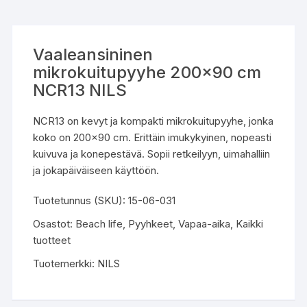
Vaaleansininen
mikrokuitupyyhe 200×90 cm
NCR13 NILS
NCR13 on kevyt ja kompakti mikrokuitupyyhe, jonka
koko on 200×90 cm. Erittäin imukykyinen, nopeasti
kuivuva ja konepestävä. Sopii retkeilyyn, uimahalliin
ja jokapäiväiseen käyttöön.
Tuotetunnus (SKU):
15-06-031
Osastot:
Beach life
,
Pyyhkeet
,
Vapaa-aika
,
Kaikki
tuotteet
Tuotemerkki:
NILS