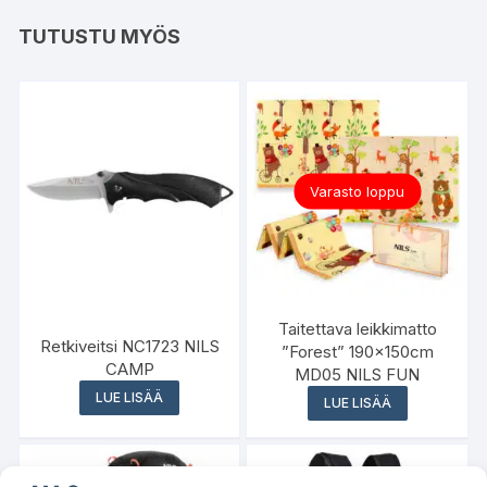
TUTUSTU MYÖS
Varasto loppu
Taitettava leikkimatto
Retkiveitsi NC1723 NILS
”Forest” 190x150cm
CAMP
MD05 NILS FUN
LUE LISÄÄ
LUE LISÄÄ