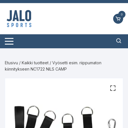
Siirry
suoraan
0
sisältöön
Etusivu
/
Kaikki tuotteet
/ Vyösetti esim. riippumaton
kiinnitykseen NC1722 NILS CAMP