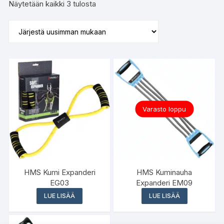
Sorted
Näytetään kaikki 3 tulosta
by
latest
Varasto loppu
HMS Kumi Expanderi
HMS Kuminauha
EG03
Expanderi EM09
LUE LISÄÄ
LUE LISÄÄ