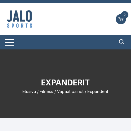
Siirry
suoraan
0
sisältöön
EXPANDERIT
Etusivu
/
Fitness
/
Vapaat painot
/ Expanderit