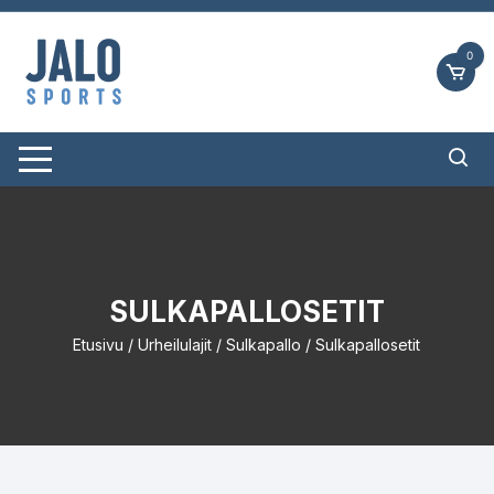
Siirry
suoraan
0
sisältöön
SULKAPALLOSETIT
Etusivu
/
Urheilulajit
/
Sulkapallo
/ Sulkapallosetit