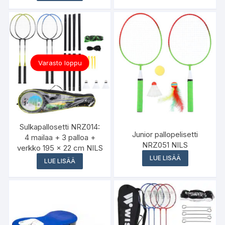
Varasto loppu
Sulkapallosetti NRZ014:
Junior pallopelisetti
4 mailaa + 3 palloa +
NRZ051 NILS
verkko 195 x 22 cm NILS
LUE LISÄÄ
LUE LISÄÄ