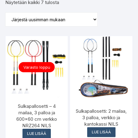
Sorted
Näytetään kaikki 7 tulosta
by
latest
Varasto loppu
Sulkapallosetti – 4
Sulkapallosetti: 2 mailaa,
mailaa, 3 palloa ja
3 palloa, verkko ja
600×60 cm verkko
kantokassi NILS
NRZ264 NILS
LUE LISÄÄ
LUE LISÄÄ