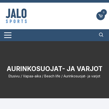
Siirry
suoraan
0
sisältöön
AURINKOSUOJAT- JA VARJOT
Etusivu
/
Vapaa-aika
/
Beach life
/ Aurinkosuojat- ja varjot