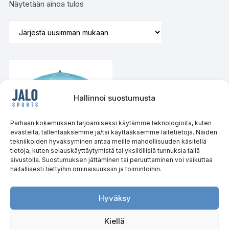
Näytetään ainoa tulos
Hallinnoi suostumusta
Parhaan kokemuksen tarjoamiseksi käytämme teknologioita, kuten
evästeitä, tallentaaksemme ja/tai käyttääksemme laitetietoja. Näiden
tekniikoiden hyväksyminen antaa meille mahdollisuuden käsitellä
tietoja, kuten selauskäyttäytymistä tai yksilöllisiä tunnuksia tällä
sivustolla. Suostumuksen jättäminen tai peruuttaminen voi vaikuttaa
haitallisesti tiettyihin ominaisuuksiin ja toimintoihin.
2in1 Aurinkovarjo /
Tuulensuoja XXL 240 cm
NC17114 NILS
Hyväksy
LUE LISÄÄ
Kiellä