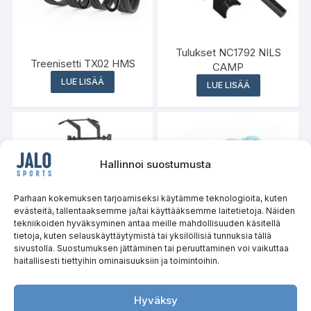
Tulukset NC1792 NILS
Treenisetti TX02 HMS
CAMP
LUE LISÄÄ
LUE LISÄÄ
Hallinnoi suostumusta
Varasto loppu
Parhaan kokemuksen tarjoamiseksi käytämme teknologioita, kuten
evästeitä, tallentaaksemme ja/tai käyttääksemme laitetietoja. Näiden
tekniikoiden hyväksyminen antaa meille mahdollisuuden käsitellä
tietoja, kuten selauskäyttäytymistä tai yksilöllisiä tunnuksia tällä
sivustolla. Suostumuksen jättäminen tai peruuttaminen voi vaikuttaa
haitallisesti tiettyihin ominaisuuksiin ja toimintoihin.
Monitoimiräkki ja Hip
HMS
Thrust-laite SMP01
Kuminauhatreenisetti
COMMERCIAL HMS
TX01
Hyväksy