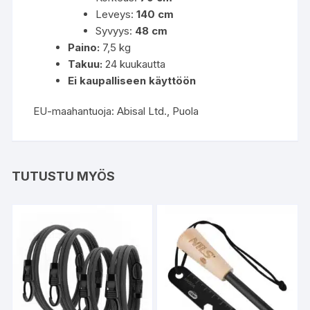
Leveys:
140 cm
Syvyys:
48 cm
Paino:
7,5 kg
Takuu:
24 kuukautta
Ei kaupalliseen käyttöön
EU-maahantuoja: Abisal Ltd., Puola
TUTUSTU MYÖS