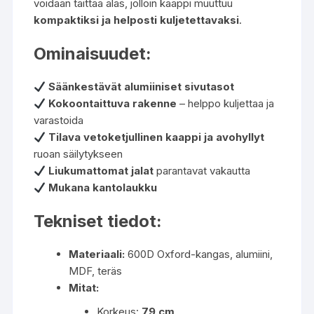
voidaan taittaa alas, jolloin kaappi muuttuu
kompaktiksi ja helposti kuljetettavaksi
.
Ominaisuudet:
Säänkestävät alumiiniset sivutasot
Kokoontaittuva rakenne
– helppo kuljettaa ja
varastoida
Tilava vetoketjullinen kaappi ja avohyllyt
ruoan säilytykseen
Liukumattomat jalat
parantavat vakautta
Mukana kantolaukku
Tekniset tiedot:
Materiaali:
600D Oxford-kangas, alumiini,
MDF, teräs
Mitat:
Korkeus:
79 cm