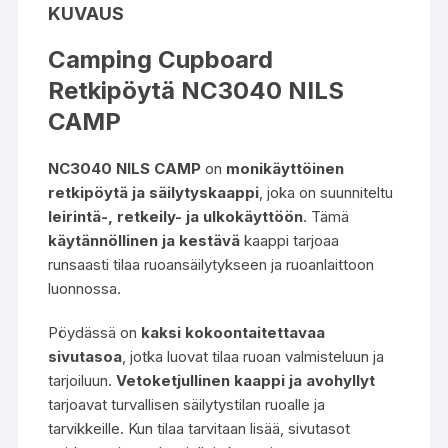
KUVAUS
Camping Cupboard
Retkipöytä NC3040 NILS
CAMP
NC3040 NILS CAMP
on
monikäyttöinen
retkipöytä ja säilytyskaappi
, joka on suunniteltu
leirintä-, retkeily- ja ulkokäyttöön
. Tämä
käytännöllinen ja kestävä
kaappi tarjoaa
runsaasti tilaa ruoansäilytykseen ja ruoanlaittoon
luonnossa.
Pöydässä on
kaksi kokoontaitettavaa
sivutasoa
, jotka luovat tilaa ruoan valmisteluun ja
tarjoiluun.
Vetoketjullinen kaappi ja avohyllyt
tarjoavat turvallisen säilytystilan ruoalle ja
tarvikkeille. Kun tilaa tarvitaan lisää, sivutasot