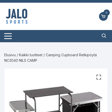
Siirry
suoraan
0
sisältöön
Etusivu
/
Kaikki tuotteet
/ Camping Cupboard Retkipöytä
NC3040 NILS CAMP