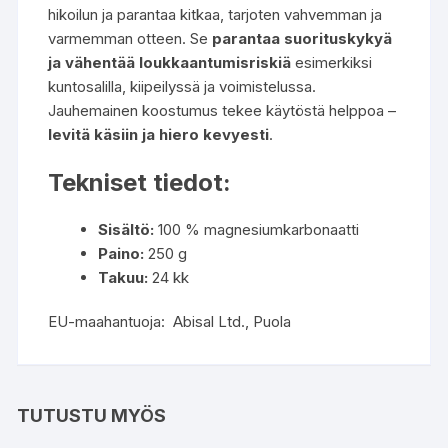
hikoilun ja parantaa kitkaa, tarjoten vahvemman ja
varmemman otteen. Se
parantaa suorituskykyä
ja vähentää loukkaantumisriskiä
esimerkiksi
kuntosalilla, kiipeilyssä ja voimistelussa.
Jauhemainen koostumus tekee käytöstä helppoa –
levitä käsiin ja hiero kevyesti
.
Tekniset tiedot:
Sisältö:
100 % magnesiumkarbonaatti
Paino:
250 g
Takuu:
24 kk
EU-maahantuoja: Abisal Ltd., Puola
TUTUSTU MYÖS