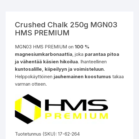
Crushed Chalk 250g MGN03
HMS PREMIUM
MGN03 HMS PREMIUM on
100 %
magnesiumkarbonaattia
, joka
parantaa pitoa
ja vähentää käsien hikoilua
. Ihanteellinen
kuntosalille, kiipeilyyn ja voimisteluun
.
Helppokäyttöinen
jauhemainen koostumus
takaa
varman otteen.
Tuotetunnus (SKU):
17-62-264