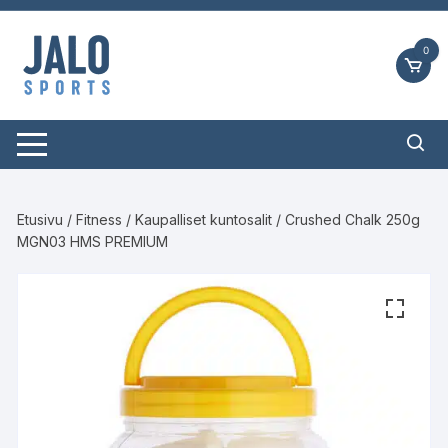
Siirry
suoraan
0
sisältöön
Etusivu
/
Fitness
/
Kaupalliset kuntosalit
/ Crushed Chalk 250g
MGN03 HMS PREMIUM