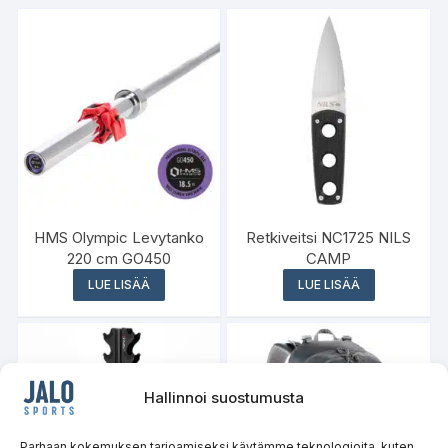
HMS Olympic Levytanko
Retkiveitsi NC1725 NILS
220 cm GO450
CAMP
LUE LISÄÄ
LUE LISÄÄ
Hallinnoi suostumusta
Parhaan kokemuksen tarjoamiseksi käytämme teknologioita, kuten