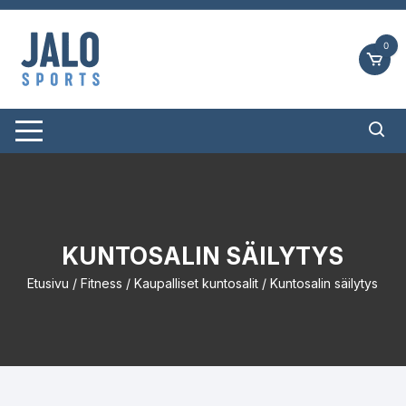
Siirry
suoraan
0
sisältöön
KUNTOSALIN SÄILYTYS
Etusivu
/
Fitness
/
Kaupalliset kuntosalit
/ Kuntosalin säilytys