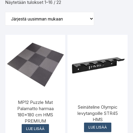
Sorted
Näytetään tulokset 1–16 / 22
by
latest
MP12 Puzzle Mat
Seinäteline Olympic
Palamatto harmaa
levytangoille STR45
180×180 cm HMS
HMS
PREMIUM
LUE LISÄÄ
LUE LISÄÄ