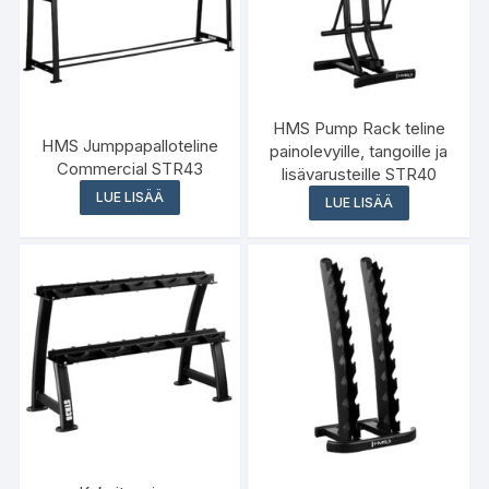
HMS Pump Rack teline
HMS Jumppapalloteline
painolevyille, tangoille ja
Commercial STR43
lisävarusteille STR40
LUE LISÄÄ
LUE LISÄÄ