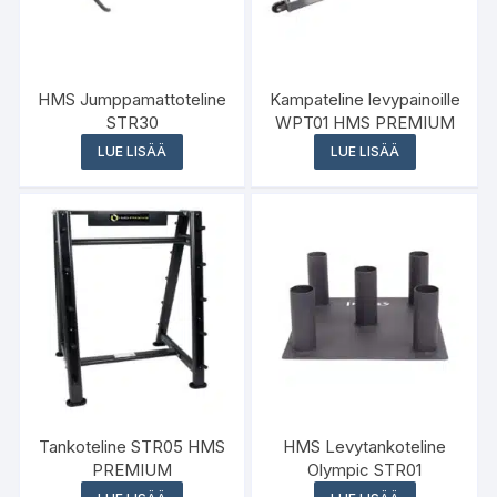
HMS Jumppamattoteline
Kampateline levypainoille
STR30
WPT01 HMS PREMIUM
LUE LISÄÄ
LUE LISÄÄ
Tankoteline STR05 HMS
HMS Levytankoteline
PREMIUM
Olympic STR01