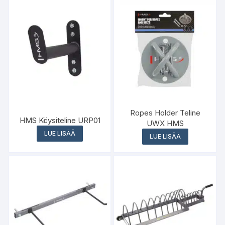
Ropes Holder Teline
HMS Köysiteline URP01
UWX HMS
LUE LISÄÄ
LUE LISÄÄ