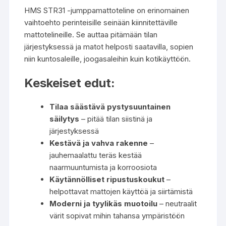
HMS STR31 -jumppamattoteline on erinomainen
vaihtoehto perinteisille seinään kiinnitettäville
mattotelineille. Se auttaa pitämään tilan
järjestyksessä ja matot helposti saatavilla, sopien
niin kuntosaleille, joogasaleihin kuin kotikäyttöön.
Keskeiset edut:
Tilaa säästävä pystysuuntainen
säilytys
– pitää tilan siistinä ja
järjestyksessä
Kestävä ja vahva rakenne
–
jauhemaalattu teräs kestää
naarmuuntumista ja korroosiota
Käytännölliset ripustuskoukut
–
helpottavat mattojen käyttöä ja siirtämistä
Moderni ja tyylikäs muotoilu
– neutraalit
värit sopivat mihin tahansa ympäristöön