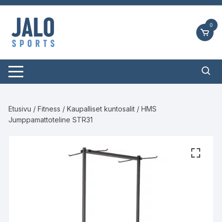
Siirry
suoraan
0
sisältöön
Etusivu
/
Fitness
/
Kaupalliset kuntosalit
/ HMS
Jumppamattoteline STR31