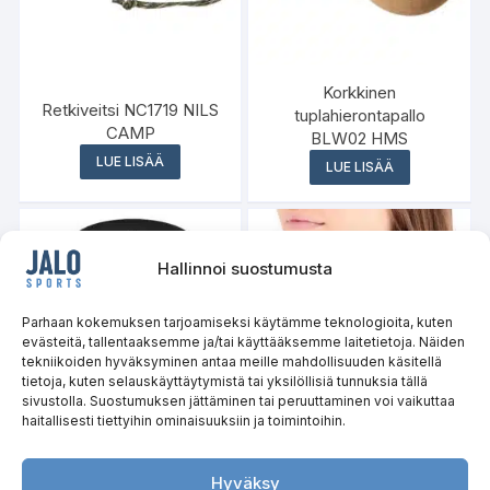
Korkkinen
Retkiveitsi NC1719 NILS
tuplahierontapallo
CAMP
BLW02 HMS
LUE LISÄÄ
LUE LISÄÄ
Hallinnoi suostumusta
Varasto loppu
Parhaan kokemuksen tarjoamiseksi käytämme teknologioita, kuten
evästeitä, tallentaaksemme ja/tai käyttääksemme laitetietoja. Näiden
tekniikoiden hyväksyminen antaa meille mahdollisuuden käsitellä
tietoja, kuten selauskäyttäytymistä tai yksilöllisiä tunnuksia tällä
sivustolla. Suostumuksen jättäminen tai peruuttaminen voi vaikuttaa
haitallisesti tiettyihin ominaisuuksiin ja toimintoihin.
Ice Tub Jääkylpyallas 80
Heijastava tuubihuivi
cm NC0022 NILS CAMP
OKN0477 NILS
Hyväksy