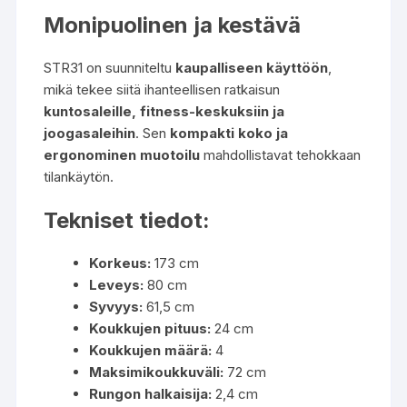
Monipuolinen ja kestävä
STR31 on suunniteltu
kaupalliseen käyttöön
,
mikä tekee siitä ihanteellisen ratkaisun
kuntosaleille, fitness-keskuksiin ja
joogasaleihin
. Sen
kompakti koko ja
ergonominen muotoilu
mahdollistavat tehokkaan
tilankäytön.
Tekniset tiedot:
Korkeus:
173 cm
Leveys:
80 cm
Syvyys:
61,5 cm
Koukkujen pituus:
24 cm
Koukkujen määrä:
4
Maksimikoukkuväli:
72 cm
Rungon halkaisija:
2,4 cm