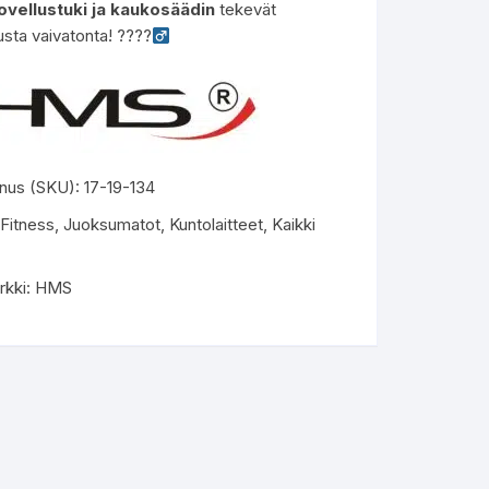
ovellustuki ja kaukosäädin
tekevät
lusta vaivatonta! ????‍
nus (SKU):
17-19-134
Fitness
,
Juoksumatot
,
Kuntolaitteet
,
Kaikki
rkki:
HMS