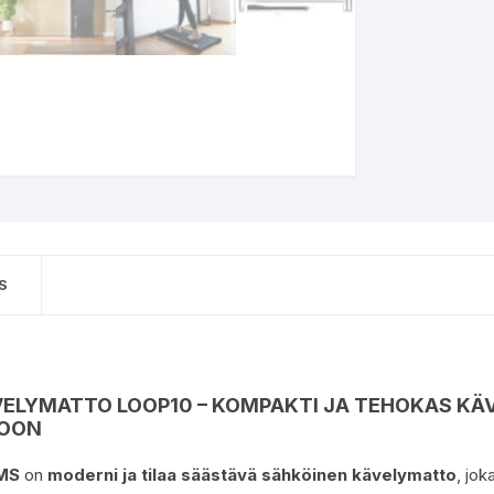
S
ELYMATTO LOOP10 – KOMPAKTI JA TEHOKAS KÄV
TOON
MS
on
moderni ja tilaa säästävä sähköinen kävelymatto
, jok