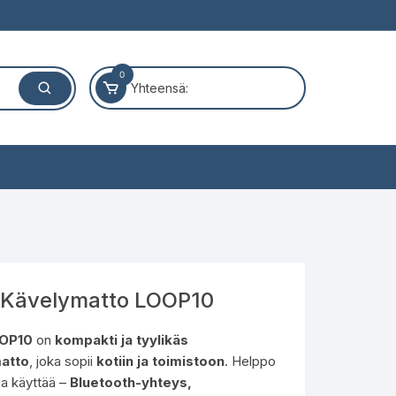
0
Yhteensä:
Kävelymatto LOOP10
OP10
on
kompakti ja tyylikäs
atto
, joka sopii
kotiin ja toimistoon
. Helppo
 ja käyttää –
Bluetooth-yhteys,