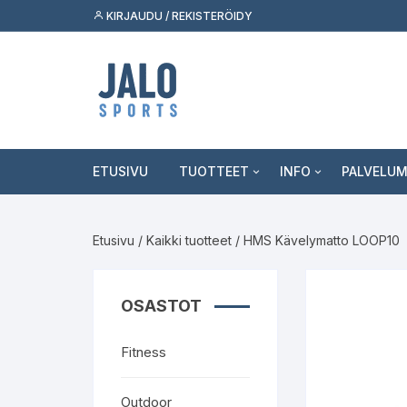
Siirry
KIRJAUDU / REKISTERÖIDY
suoraan
sisältöön
ETUSIVU
TUOTTEET
INFO
PALVELU
Fitness
Asiakaspalvelu
Tukkumyy
Etusivu
/
Kaikki tuotteet
/ HMS Kävelymatto LOOP10
Outdoor
Jälleenmyyjäksi
Palvelut k
Skeittilajit
Kuluttaja
OSASTOT
Urheilulajit
Fitness
Vapaa-aika
Outdoor