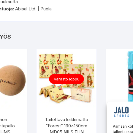
uukautta
tuoja:
Abisal Ltd. | Puola
YÖS
Varasto loppu
inen
Taitettava leikkimatto
HMS Fo
ntapallo
”Forest” 190x150cm
Parhaan ko
Mint
 HMS
MD05 NILS FUN
tallentaaks