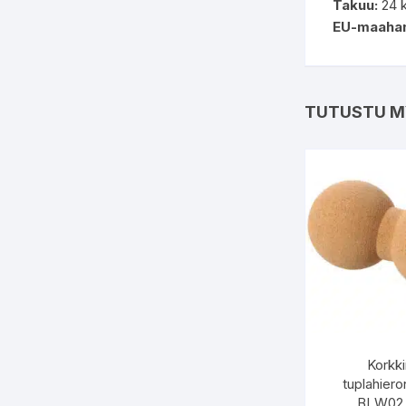
Takuu:
24 k
EU-maahan
TUTUSTU M
Korkk
tuplahiero
BLW02