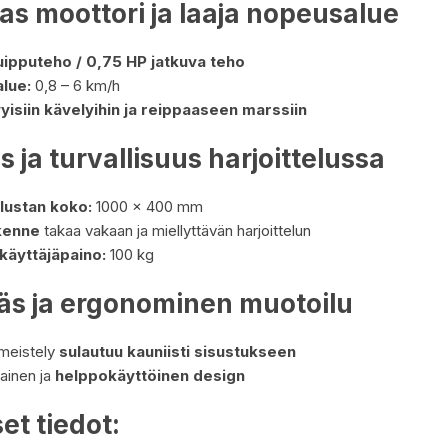
s moottori ja laaja nopeusalue
uipputeho / 0,75 HP jatkuva teho
lue:
0,8 – 6 km/h
yisiin kävelyihin ja reippaaseen marssiin
 ja turvallisuus harjoittelussa
lustan koko:
1000 x 400 mm
kenne
takaa vakaan ja miellyttävän harjoittelun
käyttäjäpaino:
100 kg
käs ja ergonominen muotoilu
imeistely
sulautuu kauniisti sisustukseen
ainen ja
helppokäyttöinen design
et tiedot: