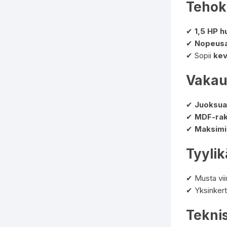
Tehoka
✔
1,5 HP h
✔
Nopeusa
✔ Sopii
kev
Vakaus
✔
Juoksua
✔
MDF-ra
✔
Maksimi
Tyyli
✔ Musta vi
✔ Yksinkert
Teknis