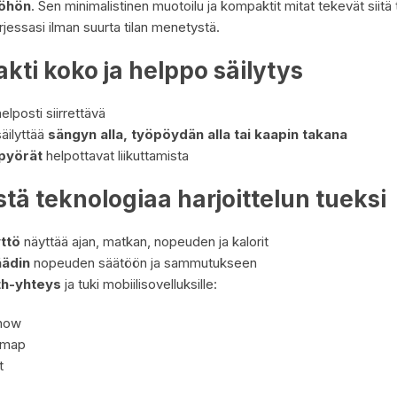
yöhön
. Sen minimalistinen muotoilu ja kompaktit mitat tekevät siitä t
essasi ilman suurta tilan menetystä.
ti koko ja helppo säilytys
elposti siirrettävä
äilyttää
sängyn alla, työpöydän alla tai kaapin takana
pyörät
helpottavat liikuttamista
tä teknologiaa harjoittelun tueksi
ttö
näyttää ajan, matkan, nopeuden ja kalorit
ädin
nopeuden säätöön ja sammutukseen
th-yhteys
ja tuki mobiilisovelluksille:
Show
omap
t