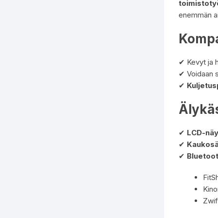
toimistot
enemmän arj
Kompak
✔ Kevyt ja h
✔ Voidaan s
✔
Kuljetus
Älykäs
✔
LCD-näy
✔
Kaukosä
✔
Bluetoo
Fit
Kin
Zwif