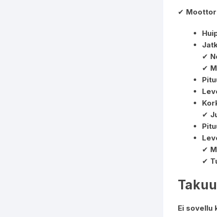
✔
Moottori
Hui
Jat
✔
N
✔
M
Pitu
Lev
Kor
✔
J
Pitu
Lev
✔
M
✔
T
Takuu
Ei sovellu