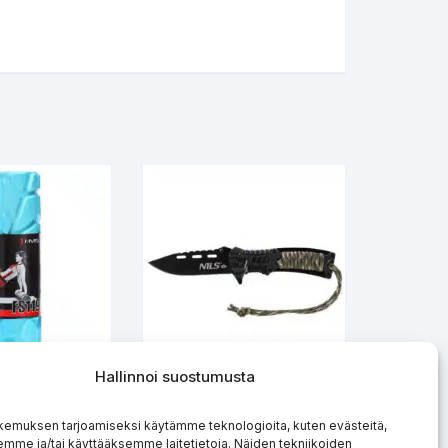
Hallinnoi suostumusta
am Roller
Retkiveitsi NC1719 NILS
kemuksen tarjoamiseksi käytämme teknologioita, kuten evästeitä,
tu FS119
CAMP
emme ja/tai käyttääksemme laitetietoja. Näiden tekniikoiden