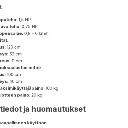
:
pputeho:
1,5 HP
kuva teho:
0,75 HP
opeusalue:
0,8 – 6 km/h
itat:
us:
120 cm
eys:
52 cm
keus:
11 cm
uoksualustan mitat:
us:
100 cm
eys:
40 cm
aksimikäyttäjäpaino:
100 kg
uotteen paino:
20 kg
tiedot ja huomautukset
 kaupalliseen käyttöön