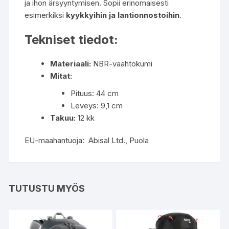
ja ihon ärsyyntymisen. Sopii erinomaisesti
esimerkiksi
kyykkyihin ja lantionnostoihin
.
Tekniset tiedot:
Materiaali:
NBR-vaahtokumi
Mitat:
Pituus: 44 cm
Leveys: 9,1 cm
Takuu:
12 kk
EU-maahantuoja: Abisal Ltd., Puola
TUTUSTU MYÖS