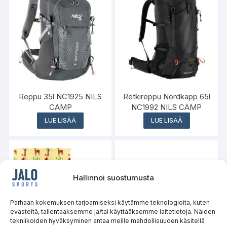
Reppu 35l NC1925 NILS
Retkireppu Nordkapp 65l
CAMP
NC1992 NILS CAMP
LUE LISÄÄ
LUE LISÄÄ
Hallinnoi suostumusta
Varasto loppu
Parhaan kokemuksen tarjoamiseksi käytämme teknologioita, kuten
evästeitä, tallentaaksemme ja/tai käyttääksemme laitetietoja. Näiden
tekniikoiden hyväksyminen antaa meille mahdollisuuden käsitellä