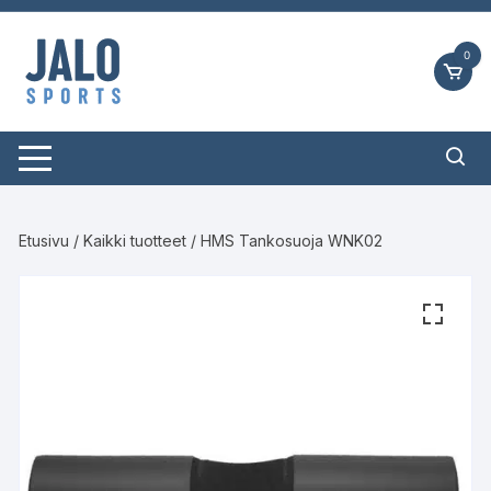
Siirry
suoraan
0
sisältöön
Etusivu
/
Kaikki tuotteet
/ HMS Tankosuoja WNK02