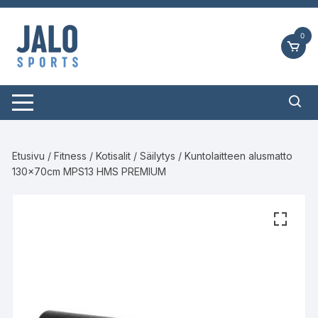
Siirry
suoraan
0
sisältöön
Etusivu
/
Fitness
/
Kotisalit
/
Säilytys
/ Kuntolaitteen alusmatto
130x70cm MPS13 HMS PREMIUM