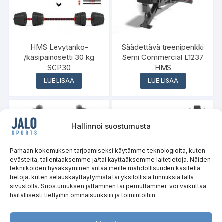
HMS Levytanko-
Säädettävä treenipenkki
/käsipainosetti 30 kg
Semi Commercial L1237
SGP30
HMS
LUE LISÄÄ
LUE LISÄÄ
Hallinnoi suostumusta
Parhaan kokemuksen tarjoamiseksi käytämme teknologioita, kuten
evästeitä, tallentaaksemme ja/tai käyttääksemme laitetietoja. Näiden
tekniikoiden hyväksyminen antaa meille mahdollisuuden käsitellä
tietoja, kuten selauskäyttäytymistä tai yksilöllisiä tunnuksia tällä
sivustolla. Suostumuksen jättäminen tai peruuttaminen voi vaikuttaa
haitallisesti tiettyihin ominaisuuksiin ja toimintoihin.
Säädettävä käsipaino
HMS Kävelymatto