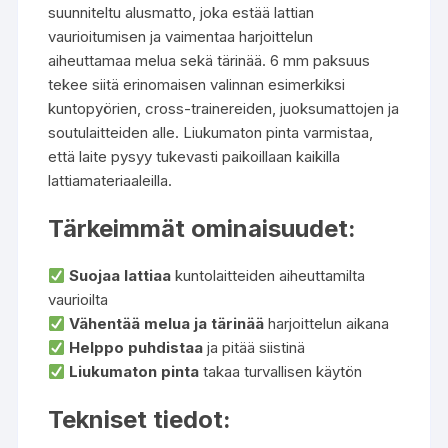
suunniteltu alusmatto, joka estää lattian
vaurioitumisen ja vaimentaa harjoittelun
aiheuttamaa melua sekä tärinää. 6 mm paksuus
tekee siitä erinomaisen valinnan esimerkiksi
kuntopyörien, cross-trainereiden, juoksumattojen ja
soutulaitteiden alle. Liukumaton pinta varmistaa,
että laite pysyy tukevasti paikoillaan kaikilla
lattiamateriaaleilla.
Tärkeimmät ominaisuudet:
Suojaa lattiaa
kuntolaitteiden aiheuttamilta
vaurioilta
Vähentää melua ja tärinää
harjoittelun aikana
Helppo puhdistaa
ja pitää siistinä
Liukumaton pinta
takaa turvallisen käytön
Tekniset tiedot: