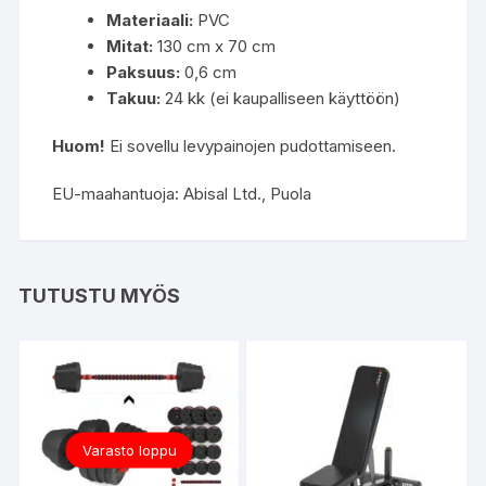
Materiaali:
PVC
Mitat:
130 cm x 70 cm
Paksuus:
0,6 cm
Takuu:
24 kk (ei kaupalliseen käyttöön)
Huom!
Ei sovellu levypainojen pudottamiseen.
EU-maahantuoja: Abisal Ltd., Puola
TUTUSTU MYÖS
Varasto loppu