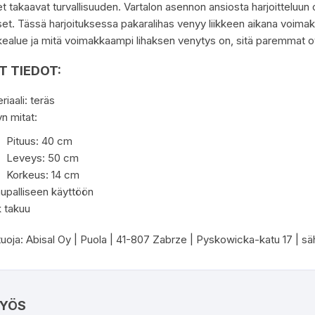
et takaavat turvallisuuden. Vartalon asennon ansiosta harjoitteluun 
set. Tässä harjoituksessa pakaralihas venyy liikkeen aikana voimak
ikealue ja mitä voimakkaampi lihaksen venytys on, sitä paremmat ov
T TIEDOT:
riaali: teräs
n mitat:
Pituus: 40 cm
Leveys: 50 cm
Korkeus: 14 cm
aupalliseen käyttöön
 takuu
oja: Abisal Oy | Puola | 41-807 Zabrze | Pyskowicka-katu 17 | säh
YÖS