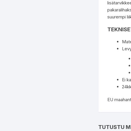
lisätarvikke
pakaralihak
suurempi li
TEKNISE
Mate
Levy
Ei k
24kk
EU maahantu
TUTUSTU M