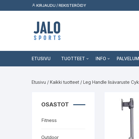
Siirry
KIRJAUDU / REKISTERÖIDY
suoraan
sisältöön
ETUSIVU
TUOTTEET
INFO
PALVELU
Fitness
Asiakaspalvelu
Tukkumyy
Etusivu
/
Kaikki tuotteet
/ Leg Handle lisävaruste Cy
Outdoor
Jälleenmyyjäksi
Palvelut k
Skeittilajit
Kuluttaja
OSASTOT
Urheilulajit
Fitness
Vapaa-aika
Outdoor