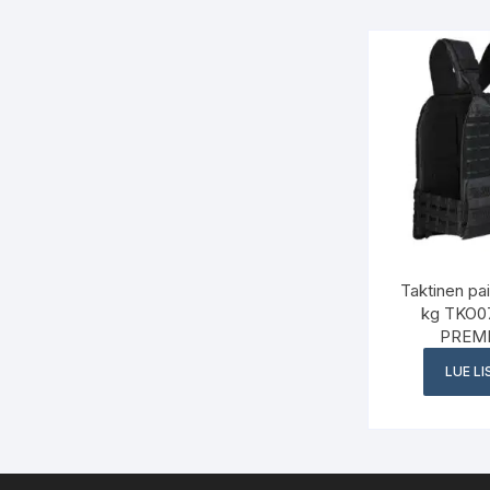
Taktinen pain
kg TKO0
PREM
LUE L