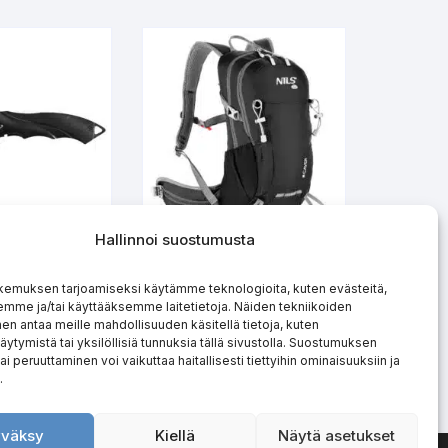
Hallinnoi suostumusta
itsi NC1723
Reppu Caver 18l
kemuksen tarjoamiseksi käytämme teknologioita, kuten evästeitä,
S CAMP
NC1950 NILS CAMP
emme ja/tai käyttääksemme laitetietoja. Näiden tekniikoiden
n antaa meille mahdollisuuden käsitellä tietoja, kuten
 LISÄÄ
LUE LISÄÄ
äytymistä tai yksilöllisiä tunnuksia tällä sivustolla. Suostumuksen
ai peruuttaminen voi vaikuttaa haitallisesti tiettyihin ominaisuuksiin ja
.
väksy
Kiellä
Näytä asetukset