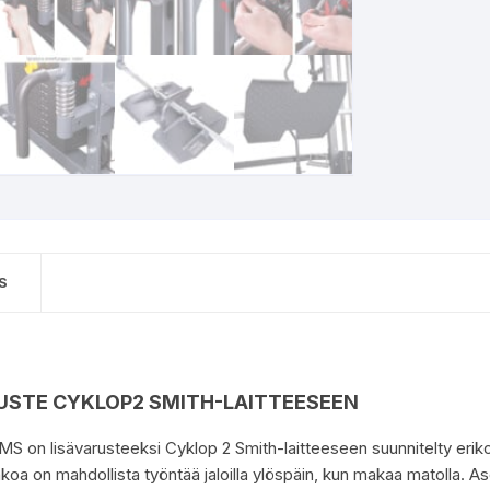
S
USTE CYKLOP2 SMITH-LAITTEESEEN
on lisävarusteeksi Cyklop 2 Smith-laitteeseen suunnitelty erikoi
nkoa on mahdollista työntää jaloilla ylöspäin, kun makaa matolla. A