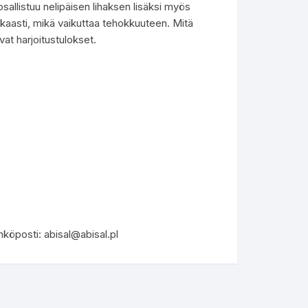
osallistuu nelipäisen lihaksen lisäksi myös
kaasti, mikä vaikuttaa tehokkuuteen. Mitä
at harjoitustulokset.
köposti: abisal@abisal.pl