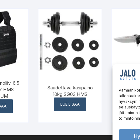
oliivi 6.5
Säädettävä käsipaino
Retkive
7 HMS
Parhaan ko
10kg SG03 HMS
NIL
IUM
tallentaaks
hyväksymine
LUE LISÄÄ
LUE
ISÄÄ
selauskäytt
jättäminen t
toimintoihin
Hy