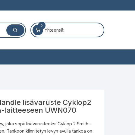
0
Yhteensä:
andle lisävaruste Cyklop2
h-laitteeseen UWN070
vy, joka sopii lisävarusteeksi Cyklop 2 Smith-
en. Tankoon kiinnitetyn levyn avulla tankoa on