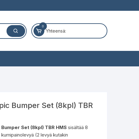
0
Yhteensä:
ic Bumper Set (8kpl) TBR
 Bumper Set (8kpl) TBR HMS
sisältää 8
 kumipainolevyä (2 levyä kutakin