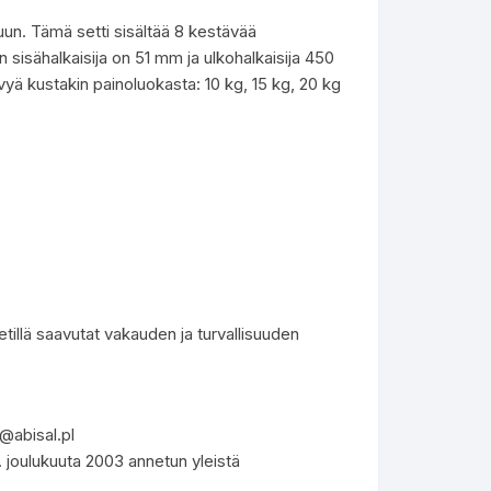
luun. Tämä setti sisältää 8 kestävää
 sisähalkaisija on 51 mm ja ulkohalkaisija 450
levyä kustakin painoluokasta: 10 kg, 15 kg, 20 kg
setillä saavutat vakauden ja turvallisuuden
l@abisal.pl
2. joulukuuta 2003 annetun yleistä