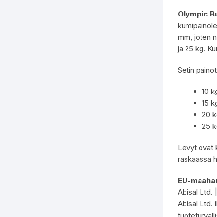
Olympic B
kumipainolev
mm, joten ne
ja 25 kg. Ku
Setin paino
10 k
15 k
20 k
25 k
Levyt ovat k
raskaassa ha
EU-maahan
Abisal Ltd.
Abisal Ltd. 
tuoteturvall