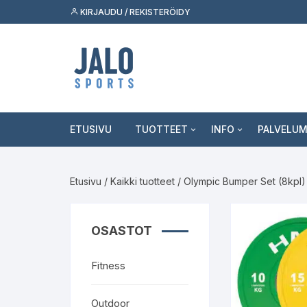
Siirry
KIRJAUDU / REKISTERÖIDY
suoraan
sisältöön
ETUSIVU
TUOTTEET
INFO
PALVELU
Fitness
Asiakaspalvelu
Tukkumyy
Etusivu
/
Kaikki tuotteet
/ Olympic Bumper Set (8kpl
Outdoor
Jälleenmyyjäksi
Palvelut k
Skeittilajit
Kuluttaja
OSASTOT
Urheilulajit
Fitness
Vapaa-aika
Outdoor