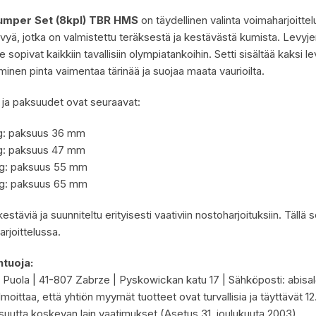
umper Set (8kpl) TBR HMS
on täydellinen valinta voimaharjoitte
yä, jotka on valmistettu teräksestä ja kestävästä kumista. Levyjen
 sopivat kaikkiin tavallisiin olympiatankoihin. Setti sisältää kaksi 
minen pinta vaimentaa tärinää ja suojaa maata vaurioilta.
t ja paksuudet ovat seuraavat:
g: paksuus 36 mm
g: paksuus 47 mm
g: paksuus 55 mm
g: paksuus 65 mm
estäviä ja suunniteltu erityisesti vaativiin nostoharjoituksiin. Tällä 
rjoittelussa.
tuoja:
 | Puola | 41-807 Zabrze | Pyskowickan katu 17 | Sähköposti:
abisa
ilmoittaa, että yhtiön myymät tuotteet ovat turvallisia ja täyttävät 1
isuutta koskevan lain vaatimukset (Asetus 31. joulukuuta 2003).