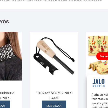
YÖS
Varas
Taitettav
uubihuivi
Tulukset NC1792 NILS
”Forest
Parhaan ko
 NILS
CAMP
MD05 
tallentaaks
hyväksymine
ISÄÄ
LUE LISÄÄ
LUE
selauskäytt