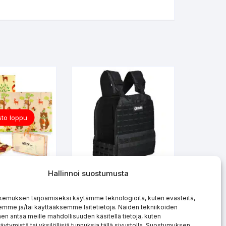
to loppu
Hallinnoi suostumusta
a leikkimatto
Taktinen painoliivi 6.5
” 190x150cm
kg TKO07 HMS
kemuksen tarjoamiseksi käytämme teknologioita, kuten evästeitä,
NILS FUN
PREMIUM
emme ja/tai käyttääksemme laitetietoja. Näiden tekniikoiden
n antaa meille mahdollisuuden käsitellä tietoja, kuten
 LISÄÄ
LUE LISÄÄ
äytymistä tai yksilöllisiä tunnuksia tällä sivustolla. Suostumuksen