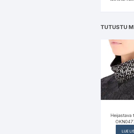
TUTUSTU M
Heijastava t
OKN0477
LUE L