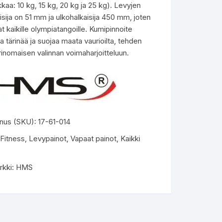
kaa: 10 kg, 15 kg, 20 kg ja 25 kg). Levyjen
isija on 51 mm ja ulkohalkaisija 450 mm, joten
t kaikille olympiatangoille. Kumipinnoite
 tärinää ja suojaa maata vaurioilta, tehden
rinomaisen valinnan voimaharjoitteluun.
nus (SKU):
17-61-014
Fitness
,
Levypainot
,
Vapaat painot
,
Kaikki
rkki:
HMS