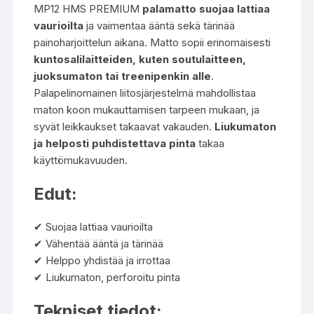
MP12 HMS PREMIUM
palamatto suojaa lattiaa
vaurioilta
ja vaimentaa ääntä sekä tärinää
painoharjoittelun aikana. Matto sopii erinomaisesti
kuntosalilaitteiden, kuten soutulaitteen,
juoksumaton tai treenipenkin alle
.
Palapelinomainen liitosjärjestelmä mahdollistaa
maton koon mukauttamisen tarpeen mukaan, ja
syvät leikkaukset takaavat vakauden.
Liukumaton
ja helposti puhdistettava pinta
takaa
käyttömukavuuden.
Edut:
✔ Suojaa lattiaa vaurioilta
✔ Vähentää ääntä ja tärinää
✔ Helppo yhdistää ja irrottaa
✔ Liukumaton, perforoitu pinta
Tekniset tiedot: