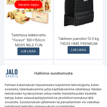
Varasto loppu
Taitettava leikkimatto
Taktinen painoliivi 13.5 kg
”Forest” 190x150cm
TKO14 HMS PREMIUM
MD05 NILS FUN
LUE LISÄÄ
LUE LISÄÄ
Hallinnoi suostumusta
Varasto loppu
Parhaan kokemuksen tarjoamiseksi käytämme teknologioita, kuten
evästeitä, tallentaaksemme ja/tai käyttääksemme laitetietoja. Näiden
tekniikoiden hyväksyminen antaa meille mahdollisuuden käsitellä
tietoja, kuten selauskäyttäytymistä tai yksilöllisiä tunnuksia tällä
sivustolla. Suostumuksen jättäminen tai peruuttaminen voi vaikuttaa
haitallisesti tiettyihin ominaisuuksiin ja toimintoihin.