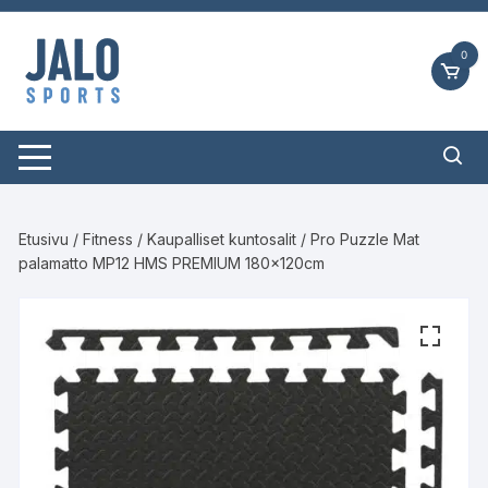
Siirry
suoraan
0
sisältöön
Etusivu
/
Fitness
/
Kaupalliset kuntosalit
/ Pro Puzzle Mat
palamatto MP12 HMS PREMIUM 180x120cm