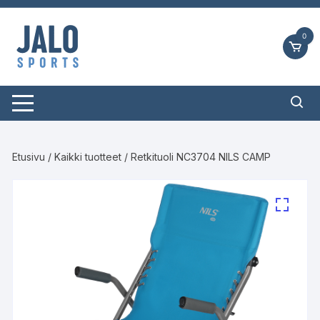
Siirry
suoraan
0
sisältöön
Etusivu
/
Kaikki tuotteet
/ Retkituoli NC3704 NILS CAMP