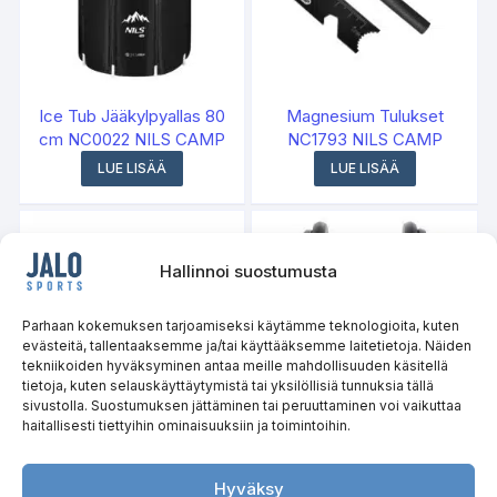
Ice Tub Jääkylpyallas 80
Magnesium Tulukset
cm NC0022 NILS CAMP
NC1793 NILS CAMP
LUE LISÄÄ
LUE LISÄÄ
Hallinnoi suostumusta
Parhaan kokemuksen tarjoamiseksi käytämme teknologioita, kuten
evästeitä, tallentaaksemme ja/tai käyttääksemme laitetietoja. Näiden
tekniikoiden hyväksyminen antaa meille mahdollisuuden käsitellä
tietoja, kuten selauskäyttäytymistä tai yksilöllisiä tunnuksia tällä
sivustolla. Suostumuksen jättäminen tai peruuttaminen voi vaikuttaa
haitallisesti tiettyihin ominaisuuksiin ja toimintoihin.
Retkiveitsi NC1719 NILS
Säädettävä käsipaino
CAMP
10kg SG03 HMS
Hyväksy