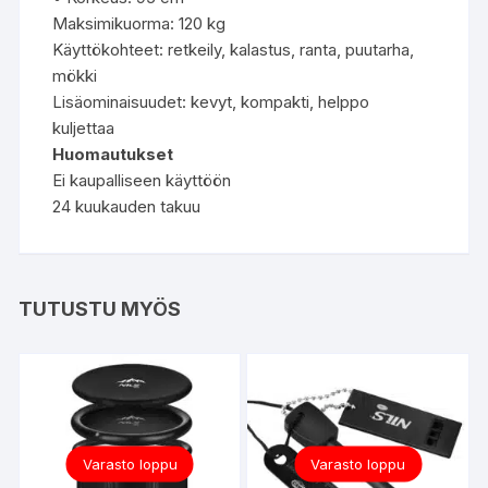
Maksimikuorma: 120 kg
Käyttökohteet: retkeily, kalastus, ranta, puutarha,
mökki
Lisäominaisuudet: kevyt, kompakti, helppo
kuljettaa
Huomautukset
Ei kaupalliseen käyttöön
24 kuukauden takuu
TUTUSTU MYÖS
Varasto loppu
Varasto loppu