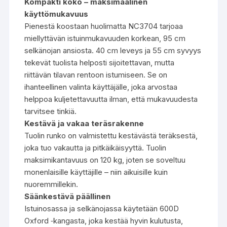
Kompakti koko – maksimaalinen
käyttömukavuus
Pienestä koostaan huolimatta NC3704 tarjoaa
miellyttävän istuinmukavuuden korkean, 95 cm
selkänojan ansiosta. 40 cm leveys ja 55 cm syvyys
tekevät tuolista helposti sijoitettavan, mutta
riittävän tilavan rentoon istumiseen. Se on
ihanteellinen valinta käyttäjälle, joka arvostaa
helppoa kuljetettavuutta ilman, että mukavuudesta
tarvitsee tinkiä.
Kestävä ja vakaa teräsrakenne
Tuolin runko on valmistettu kestävästä teräksestä,
joka tuo vakautta ja pitkäikäisyyttä. Tuolin
maksimikantavuus on 120 kg, joten se soveltuu
monenlaisille käyttäjille – niin aikuisille kuin
nuoremmillekin.
Säänkestävä päällinen
Istuinosassa ja selkänojassa käytetään 600D
Oxford ‑kangasta, joka kestää hyvin kulutusta,