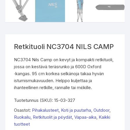
Retkituoli NC3704 NILS CAMP
NC3704 Nils Camp on kevyt ja kompakti retkituoli,
jossa on kestävä teräsrunko ja 600D Oxford
‑kangas. 95 cm korkea selkänoja takaa hyvän
istumismukavuuden. Helppo kuljettaa ja
ihanteellinen retkille, rannalle tai mökille.
Tuotetunnus (SKU):
15-03-327
Osastot:
Pihakalusteet
,
Koti ja puutarha
,
Outdoor
,
Ruokailu
,
Retkituolit ja pöydät
,
Vapaa-aika
,
Kaikki
tuotteet