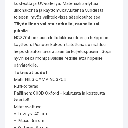
kosteutta ja UV‑säteilyä. Materiaali säilyttää
ulkonäkönsä ja käyttömukavuutensa vuodesta
toiseen, myös vaihtelevissa sääolosuhteissa.
Täydellinen valinta retkelle, rannalle tai
pihalle
NC3704 on suunniteltu liikkuvuuteen ja helppoon
käyttöön. Pieneen kokoon taitettuna se mahtuu
helposti auton tavaratilaan tai kuljetuspussiin. Sopii
hyvin sekä monipäiväisille retkille että nopeille
päiväretkille.
Tekniset tiedot
Malli: NILS CAMP NC3704
Runko: teräs
Päällinen: 600D Oxford – kulutusta ja kosteutta
kestävä
Mitat avattuna:
• Leveys: 40 cm
• Pituus: 55 cm
• Korkeus: 95 cm