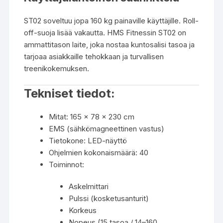
ST02 soveltuu jopa 160 kg painaville käyttäjille. Roll-
off-suoja lisää vakautta. HMS Fitnessin ST02 on
ammattitason laite, joka nostaa kuntosalisi tasoa ja
tarjoaa asiakkaille tehokkaan ja turvallisen
treenikokemuksen.
Tekniset tiedot:
Mitat: 165 × 78 × 230 cm
EMS (sähkömagneettinen vastus)
Tietokone: LED-näyttö
Ohjelmien kokonaismäärä: 40
Toiminnot:
Askelmittari
Pulssi (kosketusanturit)
Korkeus
Nopeus (15 tasoa / 14–160