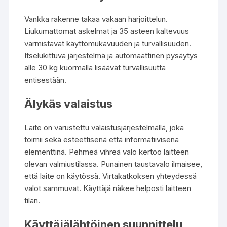
Vankka rakenne takaa vakaan harjoittelun.
Liukumattomat askelmat ja 35 asteen kaltevuus
varmistavat käyttömukavuuden ja turvallisuuden.
Itselukittuva järjestelmä ja automaattinen pysäytys
alle 30 kg kuormalla lisäävät turvallisuutta
entisestään.
Älykäs valaistus
Laite on varustettu valaistusjärjestelmällä, joka
toimii sekä esteettisenä että informatiivisena
elementtinä. Pehmeä vihreä valo kertoo laitteen
olevan valmiustilassa. Punainen taustavalo ilmaisee,
että laite on käytössä. Virtakatkoksen yhteydessä
valot sammuvat. Käyttäjä näkee helposti laitteen
tilan.
Käyttäjälähtöinen suunnittelu