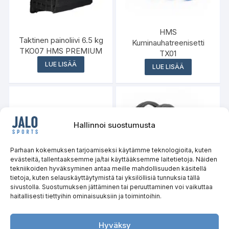
HMS
Taktinen painoliivi 6.5 kg
Kuminauhatreenisetti
TKO07 HMS PREMIUM
TX01
LUE LISÄÄ
LUE LISÄÄ
Hallinnoi suostumusta
Varasto loppu
Parhaan kokemuksen tarjoamiseksi käytämme teknologioita, kuten
evästeitä, tallentaaksemme ja/tai käyttääksemme laitetietoja. Näiden
tekniikoiden hyväksyminen antaa meille mahdollisuuden käsitellä
tietoja, kuten selauskäyttäytymistä tai yksilöllisiä tunnuksia tällä
sivustolla. Suostumuksen jättäminen tai peruuttaminen voi vaikuttaa
haitallisesti tiettyihin ominaisuuksiin ja toimintoihin.
Maastaveto- ja Hip
Thrust-alusta PHT25
Treenisetti TX02 HMS
HMS
Hyväksy