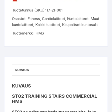
Tuotetunnus (SKU):
17-21-001
Osastot:
Fitness
,
Cardiolaitteet
,
Kuntolaitteet
,
Muut
kuntolaitteet
,
Kaikki tuotteet
,
Kaupalliset kuntosalit
Tuotemerkki:
HMS
KUVAUS
KUVAUS
ST02 TRAINING STAIRS COMMERCIAL
HMS
ST02 on edistynyt harjoitusporraslaite, joka