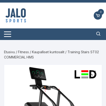
Siirry
suoraan
0
sisältöön
Etusivu
/
Fitness
/
Kaupalliset kuntosalit
/ Training Stairs ST02
COMMERCIAL HMS