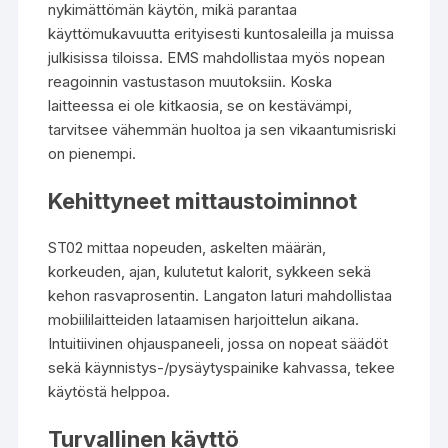
nykimättömän käytön, mikä parantaa
käyttömukavuutta erityisesti kuntosaleilla ja muissa
julkisissa tiloissa. EMS mahdollistaa myös nopean
reagoinnin vastustason muutoksiin. Koska
laitteessa ei ole kitkaosia, se on kestävämpi,
tarvitsee vähemmän huoltoa ja sen vikaantumisriski
on pienempi.
Kehittyneet mittaustoiminnot
ST02 mittaa nopeuden, askelten määrän,
korkeuden, ajan, kulutetut kalorit, sykkeen sekä
kehon rasvaprosentin. Langaton laturi mahdollistaa
mobiililaitteiden lataamisen harjoittelun aikana.
Intuitiivinen ohjauspaneeli, jossa on nopeat säädöt
sekä käynnistys-/pysäytyspainike kahvassa, tekee
käytöstä helppoa.
Turvallinen käyttö