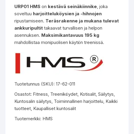
URP01 HMS
on
kestävä seinäkiinnike
, joka
soveltuu
harjoitteluköysien ja -hihnojen
ripustamiseen.
Teräsrakenne ja mukana tulevat
ankkuripultit
takaavat turvallisen ja helpon
asennuksen.
Maksimikantavuus 195 kg
mahdollistaa monipuolisen käytön treenissä.
Tuotetunnus (SKU):
17-62-011
Osastot:
Fitness
,
Treeniköydet
,
Kotisalit
,
Säilytys
,
Kuntosalin säilytys
,
Toiminnallinen harjoittelu
,
Kaikki
tuotteet
,
Kaupalliset kuntosalit
Tuotemerkki:
HMS