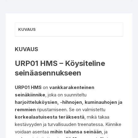
KUVAUS
KUVAUS
URP01 HMS – Köysiteline
seinäasennukseen
URP01 HMS
on
vankkarakenteinen
seinäkiinnike
, joka on suunniteltu
harjoitteluköysien, -hihnojen, kuminauhojen ja
remmien
ripustamiseen. Se on valmistettu
korkealaatuisesta teräksestä
, mikä takaa
kestävyyden ja turvallisuuden treenatessa. Kiinnike
voidaan asentaa
mihin tahansa seinään
, ja