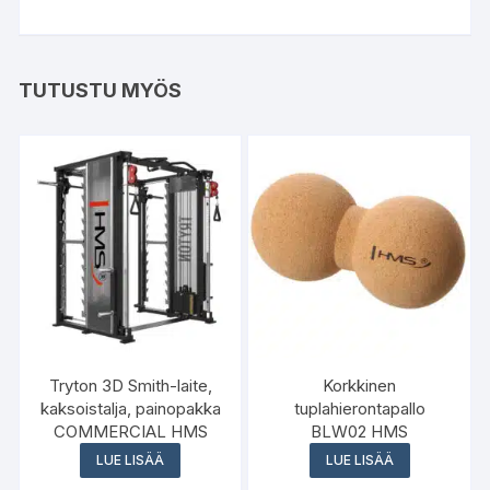
TUTUSTU MYÖS
Tryton 3D Smith-laite,
Korkkinen
kaksoistalja, painopakka
tuplahierontapallo
COMMERCIAL HMS
BLW02 HMS
LUE LISÄÄ
LUE LISÄÄ