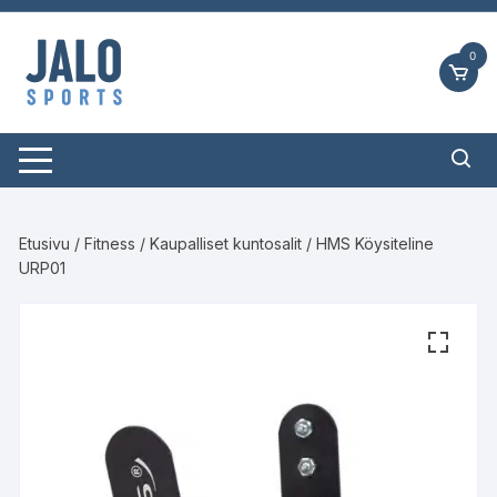
Siirry
suoraan
0
sisältöön
Etusivu
/
Fitness
/
Kaupalliset kuntosalit
/ HMS Köysiteline
URP01