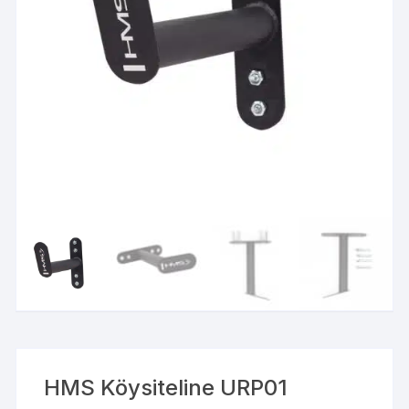
HMS Köysiteline URP01