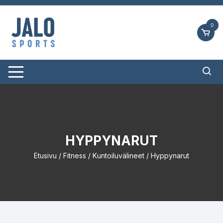
Siirry
suoraan
0
sisältöön
HYPPYNARUT
Etusivu
/
Fitness
/
Kuntoiluvälineet
/ Hyppynarut