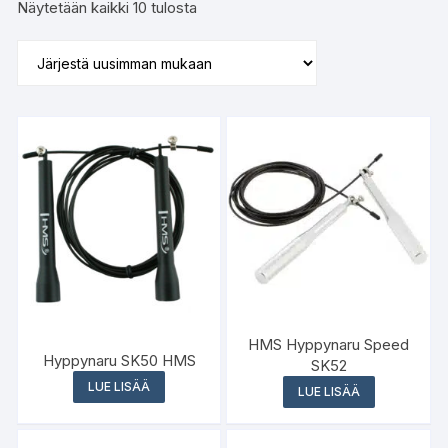
Sorted
Näytetään kaikki 10 tulosta
by
latest
HMS Hyppynaru Speed
Hyppynaru SK50 HMS
SK52
LUE LISÄÄ
LUE LISÄÄ