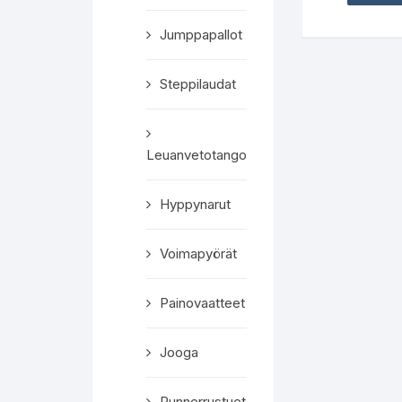
Jumppapallot
Steppilaudat
Leuanvetotangot
Hyppynarut
Voimapyörät
Painovaatteet
Jooga
Punnerrustuet