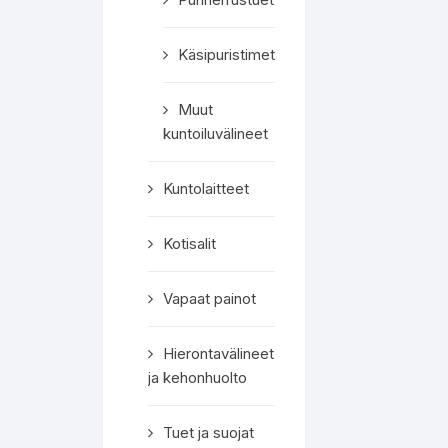
Käsipuristimet
Muut
kuntoiluvälineet
Kuntolaitteet
Kotisalit
Vapaat painot
Hierontavälineet
ja kehonhuolto
Tuet ja suojat