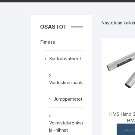
Näytetään kaikki
OSASTOT
Fitness
Kuntoiluvälineet
Vastuskuminauhat
Jumppamatot
HMS Hand G
HM
Voimistelurenkaat
ja -hihnat
LUE L