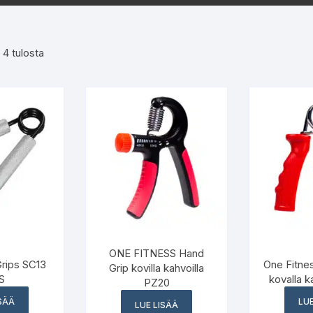
Koti ja puutarha
Treenituet ja -suojat
Potkupyörät
Sulkapallo
Sorted
 4 tulosta
Beach Life
Ammattikäyttö
Suojavarusteet
Vesiurheilu
by
Lasten tuotteet
latest
Muut urheiluvälineet
Muut vapaa-ajan tuotteet
ONE FITNESS Hand
rips SC13
One Fitne
Grip kovilla kahvoilla
S
kovalla k
PZ20
ISÄÄ
LUE
LUE LISÄÄ