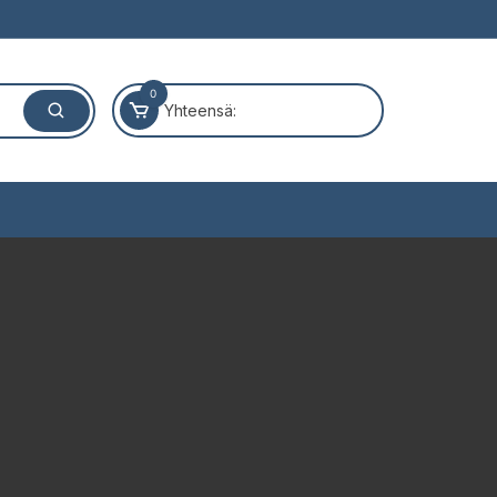
0
Yhteensä: