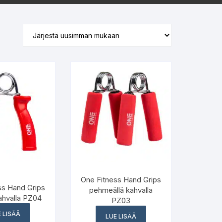
One Fitness Hand Grips
ss Hand Grips
pehmeällä kahvalla
ahvalla PZ04
PZ03
 LISÄÄ
LUE LISÄÄ