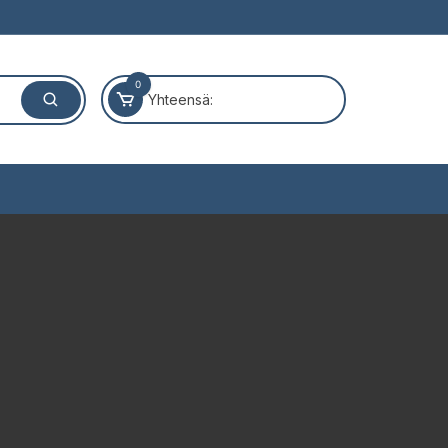
0
Yhteensä: