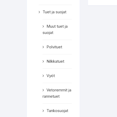
Tuet ja suojat
Muut tuet ja
suojat
Polvituet
Nilkkatuet
Vyöt
Vetoremmit ja
rannetuet
Tankosuojat