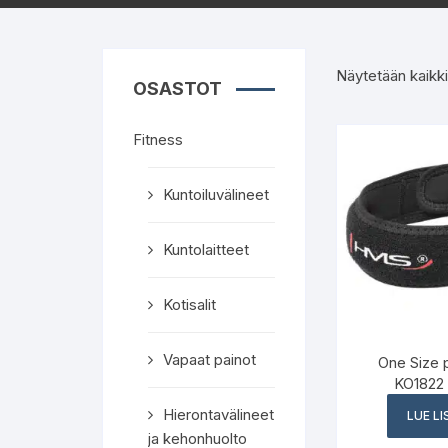
Näytetään kaikki
OSASTOT
Fitness
Kuntoiluvälineet
Kuntolaitteet
Kotisalit
Vapaat painot
One Size p
KO1822
Hierontavälineet
LUE L
ja kehonhuolto