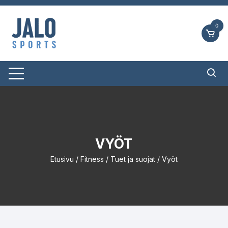
Siirry
suoraan
0
sisältöön
VYÖT
Etusivu
/
Fitness
/
Tuet ja suojat
/ Vyöt