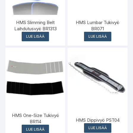
HMS Slimming Belt
HMS Lumbar Tukivyö
Laihdutusvyö BR1313
BR071
LUE LISÄÄ
LUE LISÄÄ
HMS One-Size Tukivyö
HMS Dippivyö PST04
BR114
LUE LISÄÄ
LUE LISÄÄ