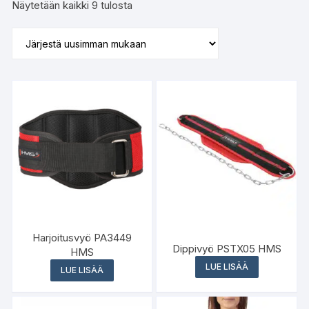
Sorted
Näytetään kaikki 9 tulosta
by
latest
Harjoitusvyö PA3449
Dippivyö PSTX05 HMS
HMS
LUE LISÄÄ
LUE LISÄÄ