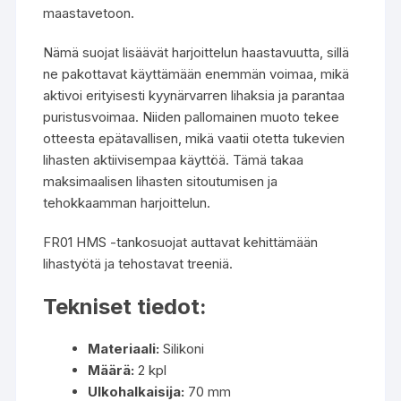
maastavetoon.
Nämä suojat lisäävät harjoittelun haastavuutta, sillä
ne pakottavat käyttämään enemmän voimaa, mikä
aktivoi erityisesti kyynärvarren lihaksia ja parantaa
puristusvoimaa. Niiden pallomainen muoto tekee
otteesta epätavallisen, mikä vaatii otetta tukevien
lihasten aktiivisempaa käyttöä. Tämä takaa
maksimaalisen lihasten sitoutumisen ja
tehokkaamman harjoittelun.
FR01 HMS -tankosuojat auttavat kehittämään
lihastyötä ja tehostavat treeniä.
Tekniset tiedot:
Materiaali:
Silikoni
Määrä:
2 kpl
Ulkohalkaisija:
70 mm