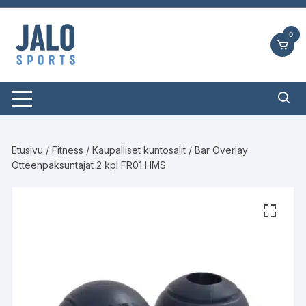
Siirry
suoraan
0
sisältöön
Etusivu
/
Fitness
/
Kaupalliset kuntosalit
/ Bar Overlay
Otteenpaksuntajat 2 kpl FR01 HMS