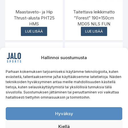
Maastaveto- ja Hip
Taitettava leikkimatto
Thrust-alusta PHT25
”Forest” 190x150cm
HMS
MD05 NILS FUN
LUE LISÄÄ
LUE LISÄÄ
Hallinnoi suostumusta
Parhaan kokemuksen tarjoamiseksi käytämme teknologioita, kuten
evästeitä, tallentaaksemme ja/tai käyttääksemme laitetietoja. Näiden
tekniikoiden hyväksyminen antaa meille mahdollisuuden käsitellä
tietoja, kuten selauskäyttäytymistä tai yksilöllisiä tunnuksia tällä
sivustolla. Suostumuksen jättäminen tai peruuttaminen voi vaikuttaa
haitallisesti tiettyihin ominaisuuksiin ja toimintoihin.
Retkiveitsi NC1719 NILS
Tulukset NC1792 NILS
CAMP
CAMP
Hyväksy
LUE LISÄÄ
LUE LISÄÄ
Kiellä