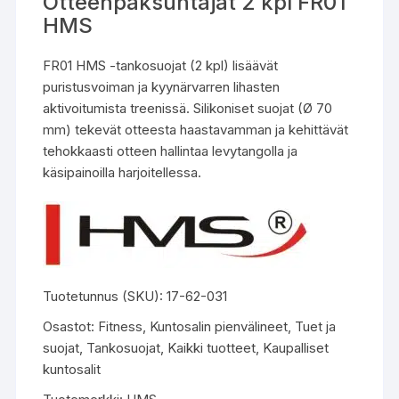
Otteenpaksuntajat 2 kpl FR01
HMS
FR01 HMS -tankosuojat (2 kpl) lisäävät
puristusvoiman ja kyynärvarren lihasten
aktivoitumista treenissä. Silikoniset suojat (Ø 70
mm) tekevät otteesta haastavamman ja kehittävät
tehokkaasti otteen hallintaa levytangolla ja
käsipainoilla harjoitellessa.
Tuotetunnus (SKU):
17-62-031
Osastot:
Fitness
,
Kuntosalin pienvälineet
,
Tuet ja
suojat
,
Tankosuojat
,
Kaikki tuotteet
,
Kaupalliset
kuntosalit