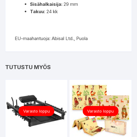
Sisähalkaisija:
29 mm
Takuu
: 24 kk
EU-maahantuoja: Abisal Ltd., Puola
TUTUSTU MYÖS
Varasto loppu
Varasto loppu