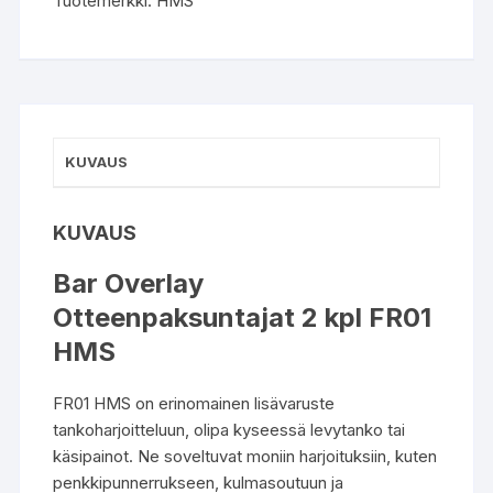
Tuotemerkki:
HMS
KUVAUS
KUVAUS
Bar Overlay
Otteenpaksuntajat 2 kpl FR01
HMS
FR01 HMS on erinomainen lisävaruste
tankoharjoitteluun, olipa kyseessä levytanko tai
käsipainot. Ne soveltuvat moniin harjoituksiin, kuten
penkkipunnerrukseen, kulmasoutuun ja