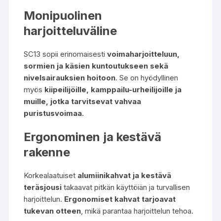
Monipuolinen
harjoitteluväline
SC13 sopii erinomaisesti
voimaharjoitteluun,
sormien ja käsien kuntoutukseen sekä
nivelsairauksien hoitoon
. Se on hyödyllinen
myös
kiipeilijöille, kamppailu-urheilijoille ja
muille, jotka tarvitsevat vahvaa
puristusvoimaa
.
Ergonominen ja kestävä
rakenne
Korkealaatuiset
alumiinikahvat ja kestävä
teräsjousi
takaavat pitkän käyttöiän ja turvallisen
harjoittelun.
Ergonomiset kahvat tarjoavat
tukevan otteen
, mikä parantaa harjoittelun tehoa.