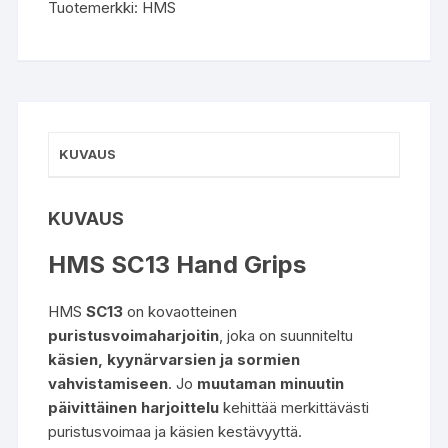
Tuotemerkki:
HMS
KUVAUS
KUVAUS
HMS SC13 Hand Grips
HMS
SC13
on kovaotteinen
puristusvoimaharjoitin
, joka on suunniteltu
käsien, kyynärvarsien ja sormien
vahvistamiseen
. Jo
muutaman minuutin
päivittäinen harjoittelu
kehittää merkittävästi
puristusvoimaa ja käsien kestävyyttä.