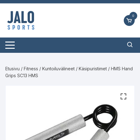
Siirry
suoraan
0
sisältöön
Etusivu
/
Fitness
/
Kuntoiluvälineet
/
Käsipuristimet
/ HMS Hand
Grips SC13 HMS