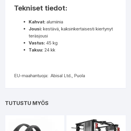
Tekniset tiedot:
Kahvat:
alumiinia
Jousi:
kestävä, kaksinkertaisesti kiertynyt
teräsjousi
Vastus:
45 kg
Takuu
: 24 kk
EU-maahantuoja: Abisal Ltd., Puola
TUTUSTU MYÖS