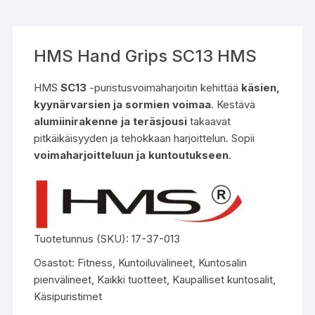
HMS Hand Grips SC13 HMS
HMS
SC13
-puristusvoimaharjoitin kehittää
käsien,
kyynärvarsien ja sormien voimaa
. Kestävä
alumiinirakenne ja teräsjousi
takaavat
pitkäikäisyyden ja tehokkaan harjoittelun. Sopii
voimaharjoitteluun ja kuntoutukseen
.
Tuotetunnus (SKU):
17-37-013
Osastot:
Fitness
,
Kuntoiluvälineet
,
Kuntosalin
pienvälineet
,
Kaikki tuotteet
,
Kaupalliset kuntosalit
,
Käsipuristimet