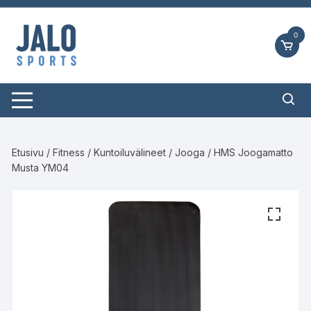
Siirry
suoraan
0
sisältöön
Etusivu
/
Fitness
/
Kuntoiluvälineet
/
Jooga
/ HMS Joogamatto
Musta YM04