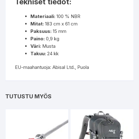
Tekniset tiedot:
Materiaali:
100 % NBR
Mitat:
183 cm x 61 cm
Paksuus:
15 mm
Paino:
0,9 kg
Väri:
Musta
Takuu:
24 kk
EU-maahantuoja: Abisal Ltd., Puola
TUTUSTU MYÖS