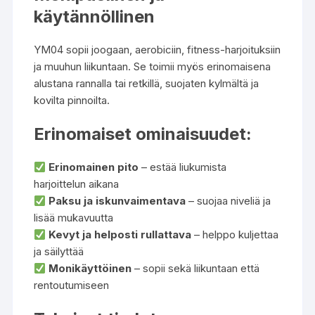
käytännöllinen
YM04 sopii joogaan, aerobiciin, fitness-harjoituksiin
ja muuhun liikuntaan. Se toimii myös erinomaisena
alustana rannalla tai retkillä, suojaten kylmältä ja
kovilta pinnoilta.
Erinomaiset ominaisuudet:
Erinomainen pito
– estää liukumista
harjoittelun aikana
Paksu ja iskunvaimentava
– suojaa niveliä ja
lisää mukavuutta
Kevyt ja helposti rullattava
– helppo kuljettaa
ja säilyttää
Monikäyttöinen
– sopii sekä liikuntaan että
rentoutumiseen