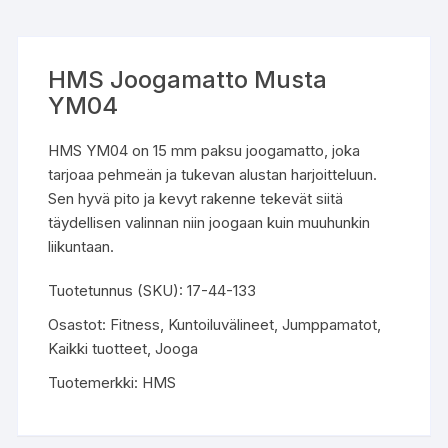
HMS Joogamatto Musta
YM04
HMS YM04 on 15 mm paksu joogamatto, joka
tarjoaa pehmeän ja tukevan alustan harjoitteluun.
Sen hyvä pito ja kevyt rakenne tekevät siitä
täydellisen valinnan niin joogaan kuin muuhunkin
liikuntaan.
Tuotetunnus (SKU):
17-44-133
Osastot:
Fitness
,
Kuntoiluvälineet
,
Jumppamatot
,
Kaikki tuotteet
,
Jooga
Tuotemerkki:
HMS