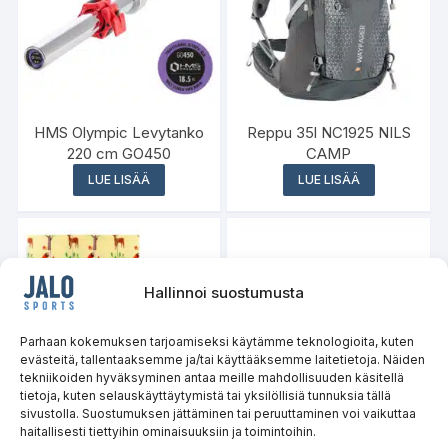
HMS Olympic Levytanko
Reppu 35l NC1925 NILS
220 cm GO450
CAMP
LUE LISÄÄ
LUE LISÄÄ
Hallinnoi suostumusta
Varasto loppu
Parhaan kokemuksen tarjoamiseksi käytämme teknologioita, kuten
evästeitä, tallentaaksemme ja/tai käyttääksemme laitetietoja. Näiden
tekniikoiden hyväksyminen antaa meille mahdollisuuden käsitellä
tietoja, kuten selauskäyttäytymistä tai yksilöllisiä tunnuksia tällä
sivustolla. Suostumuksen jättäminen tai peruuttaminen voi vaikuttaa
haitallisesti tiettyihin ominaisuuksiin ja toimintoihin.
Taitettava leikkimatto