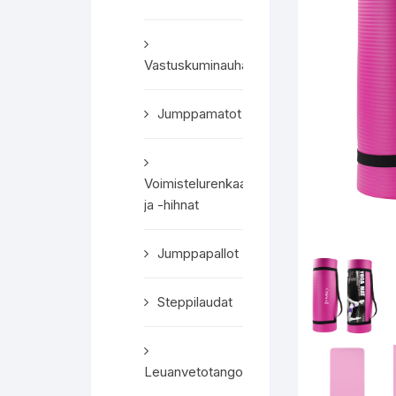
Vastuskuminauhat
Jumppamatot
Voimistelurenkaat
ja -hihnat
Jumppapallot
Steppilaudat
Leuanvetotangot