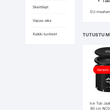
Tak
Skeittilajit
EU-maahantu
Vapaa-aika
Kaikki tuotteet
TUTUSTU M
Varasto
Ice Tub Jää
80 cm NC0