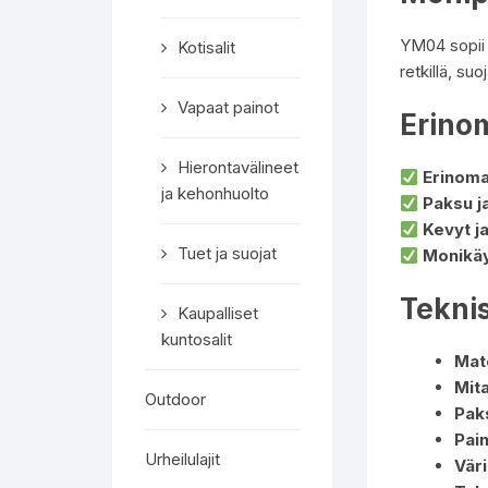
YM04 sopii j
Kotisalit
retkillä, suo
Vapaat painot
Erino
Hierontavälineet
Erinoma
ja kehonhuolto
Paksu j
Kevyt ja
Tuet ja suojat
Monikäy
Teknis
Kaupalliset
kuntosalit
Mate
Mita
Outdoor
Pak
Pain
Urheilulajit
Väri