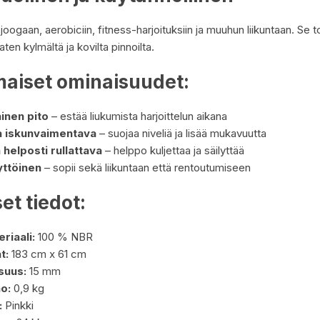
oogaan, aerobiciin, fitness-harjoituksiin ja muuhun liikuntaan. Se 
jaten kylmältä ja kovilta pinnoilta.
maiset ominaisuudet:
inen pito
– estää liukumista harjoittelun aikana
a iskunvaimentava
– suojaa niveliä ja lisää mukavuutta
 helposti rullattava
– helppo kuljettaa ja säilyttää
ttöinen
– sopii sekä liikuntaan että rentoutumiseen
et tiedot:
riaali:
100 % NBR
t:
183 cm x 61 cm
suus:
15 mm
o:
0,9 kg
:
Pinkki