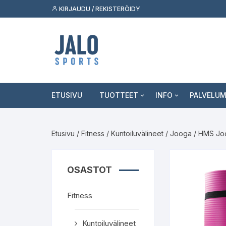
Siirry
KIRJAUDU / REKISTERÖIDY
suoraan
sisältöön
ETUSIVU
TUOTTEET
INFO
PALVELU
Fitness
Asiakaspalvelu
Tukkumyy
Etusivu
/
Fitness
/
Kuntoiluvälineet
/
Jooga
/ HMS Jo
Outdoor
Jälleenmyyjäksi
Palvelut k
Skeittilajit
Kuluttaja
OSASTOT
Urheilulajit
Fitness
Vapaa-aika
Kuntoiluvälineet