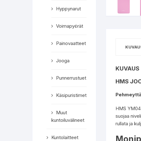
Hyppynarut
Voimapyörät
Painovaatteet
KUVAU
Jooga
KUVAUS
Punnerrustuet
HMS JO
Pehmeyttä 
Käsipuristimet
HMS YM04 jo
Muut
suojaa nivel
kuntoiluvälineet
rullata ja k
Monip
Kuntolaitteet