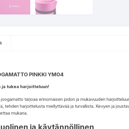
S
OGAMATTO PINKKI YM04
ja tukea harjoitteluun!
ogamatto tarjoaa erinomaisen pidon ja mukavuuden harjoitteluun
iä, tehden harjoittelusta miellyttävää ja turvallista. Kevyen ja jo
uljettaa mukana.
uolinen ja käytännöllinen