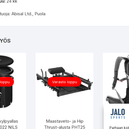
uu:
24 kk
oja: Abisal Ltd., Puola
YÖS
 loppu
Varasto loppu
kylpyallas
Maastaveto- ja Hip
Reppu 
022 NILS
Thrust-alusta PHT25
Parhaan ko