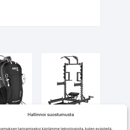
Hallinnoi suostumusta
Monitoimiräkki ja Hip
Caver 18l
Thrust-laite SMP01
kemuksen tarjoamiseksi käytämme teknologioita, kuten evästeitä,