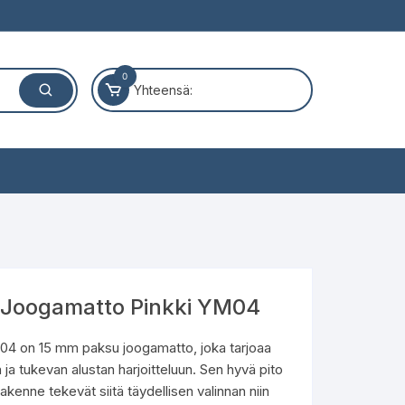
0
Yhteensä:
Joogamatto Pinkki YM04
 on 15 mm paksu joogamatto, joka tarjoaa
a tukevan alustan harjoitteluun. Sen hyvä pito
rakenne tekevät siitä täydellisen valinnan niin