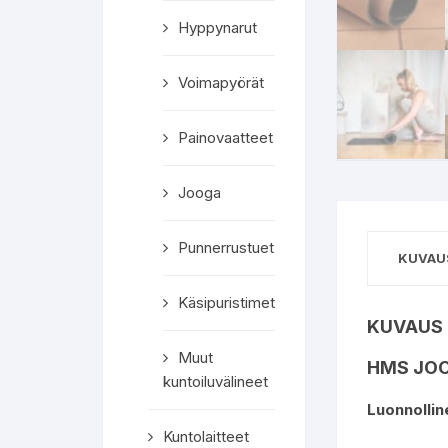
Hyppynarut
Voimapyörät
Painovaatteet
Jooga
Punnerrustuet
KUVAU
Käsipuristimet
KUVAUS
Muut
HMS JOO
kuntoiluvälineet
Luonnolline
Kuntolaitteet