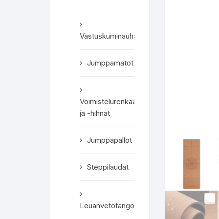
Vastuskuminauhat
Jumppamatot
Voimistelurenkaat
ja -hihnat
Jumppapallot
Steppilaudat
Leuanvetotangot