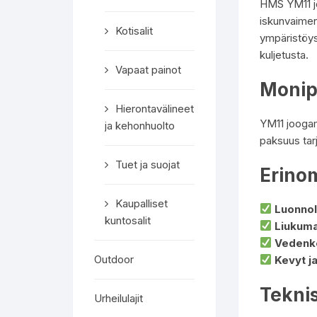
HMS YM11 jo
iskunvaimen
Kotisalit
ympäristöys
kuljetusta.
Vapaat painot
Monip
Hierontavälineet
YM11 joogam
ja kehonhuolto
paksuus tarj
Tuet ja suojat
Erino
Kaupalliset
Luonnol
kuntosalit
Liukuma
Vedenke
Outdoor
Kevyt j
Teknis
Urheilulajit