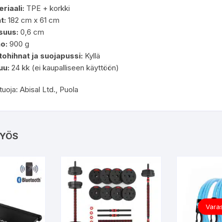
riaali:
TPE + korkki
t:
182 cm x 61 cm
suus:
0,6 cm
o:
900 g
ohihnat ja suojapussi:
Kyllä
uu:
24 kk (ei kaupalliseen käyttöön)
oja: Abisal Ltd., Puola
YÖS
Varas