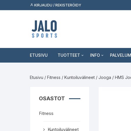
Siirry
KIRJAUDU / REKISTERÖIDY
suoraan
sisältöön
ETUSIVU
TUOTTEET
INFO
PALVELU
Fitness
Asiakaspalvelu
Tukkumyy
Etusivu
/
Fitness
/
Kuntoiluvälineet
/
Jooga
/ HMS Joo
Outdoor
Jälleenmyyjäksi
Palvelut k
Skeittilajit
Kuluttaja
OSASTOT
Urheilulajit
Fitness
Vapaa-aika
Kuntoiluvälineet