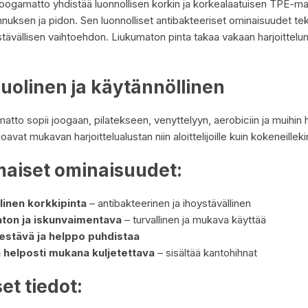
ogamatto yhdistää luonnollisen korkin ja korkealaatuisen TPE-ma
nuksen ja pidon. Sen luonnolliset antibakteeriset ominaisuudet tek
tävällisen vaihtoehdon. Liukumaton pinta takaa vakaan harjoittelun
uolinen ja käytännöllinen
atto sopii joogaan, pilatekseen, venyttelyyn, aerobiciin ja muihin 
oavat mukavan harjoittelualustan niin aloittelijoille kuin kokeneillekin
maiset ominaisuudet:
linen korkkipinta
– antibakteerinen ja ihoystävällinen
ton ja iskunvaimentava
– turvallinen ja mukava käyttää
stävä ja helppo puhdistaa
a helposti mukana kuljetettava
– sisältää kantohihnat
et tiedot: