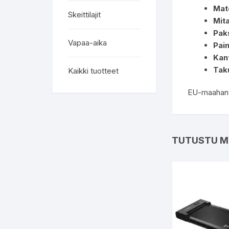
Mate
Skeittilajit
Mita
Pak
Vapaa-aika
Pain
Kant
Tak
Kaikki tuotteet
EU-maahantu
TUTUSTU M